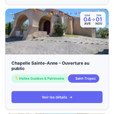
SAM
DIM
04
01
→
AVR
NOV
Chapelle Sainte-Anne – Ouverture au
public
Visites Guidées & Patrimoine
Saint-Tropez
Voir les détails
→