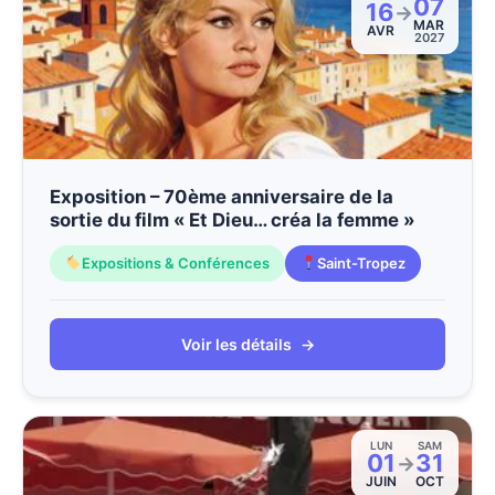
07
16
→
MAR
AVR
2027
Exposition – 70ème anniversaire de la
sortie du film « Et Dieu… créa la femme »
Expositions & Conférences
Saint-Tropez
Voir les détails
→
LUN
SAM
01
31
→
JUIN
OCT