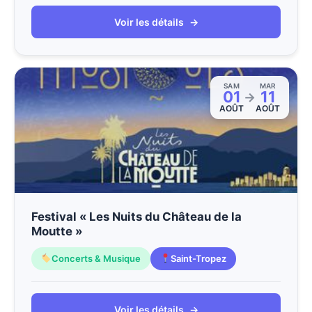
Voir les détails
→
SAM
MAR
01
11
→
AOÛT
AOÛT
Festival « Les Nuits du Château de la
Moutte »
Concerts & Musique
Saint-Tropez
Voir les détails
→