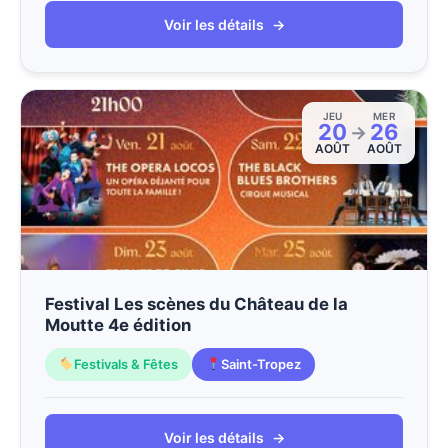
Voir les détails
→
JEU
MER
20
26
→
AOÛT
AOÛT
Festival Les scènes du Château de la
Moutte 4e édition
Festivals & Fêtes
Saint-Tropez
Voir les détails
→