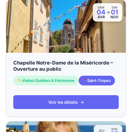
SAM
DIM
04
01
→
AVR
NOV
Chapelle Notre-Dame de la Miséricorde –
Ouverture au public
Visites Guidées & Patrimoine
Saint-Tropez
Voir les détails
→
DIM
JEU