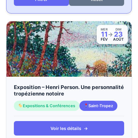
MER
DIM
11
23
→
FÉV
AOÛT
Exposition – Henri Person. Une personnalité
tropézienne notoire
Expositions & Conférences
Saint-Tropez
Voir les détails
→