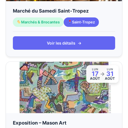
Marché du Samedi Saint-Tropez
Marchés & Brocantes
Saint-Tropez
Voir les détails
→
LUN
LUN
17
31
→
AOÛT
AOÛT
Exposition – Mason Art