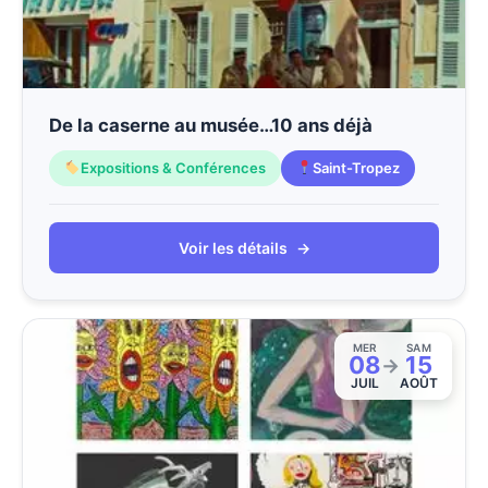
De la caserne au musée…10 ans déjà
Expositions & Conférences
Saint-Tropez
Voir les détails
→
MER
SAM
08
15
→
JUIL
AOÛT