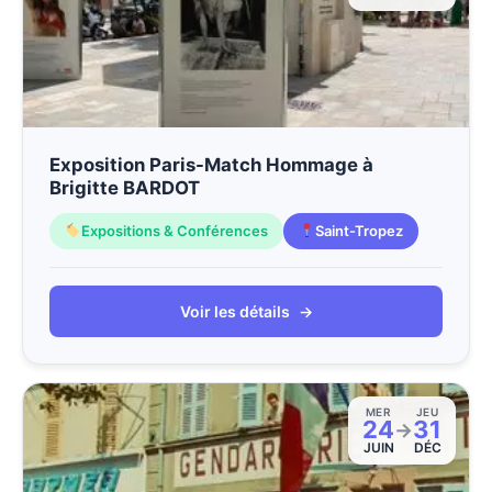
Exposition Paris-Match Hommage à
Brigitte BARDOT
Expositions & Conférences
Saint-Tropez
Voir les détails
→
MER
JEU
24
31
→
JUIN
DÉC