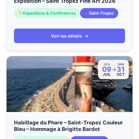
Exposition – Saint Tropez Fine Art 2026
Expositions & Conférences
Saint-Tropez
Voir les détails
→
JEU
SAM
09
31
→
JUIL
OCT
Habillage du Phare – Saint-Tropez Couleur
Bleu – Hommage à Brigitte Bardot