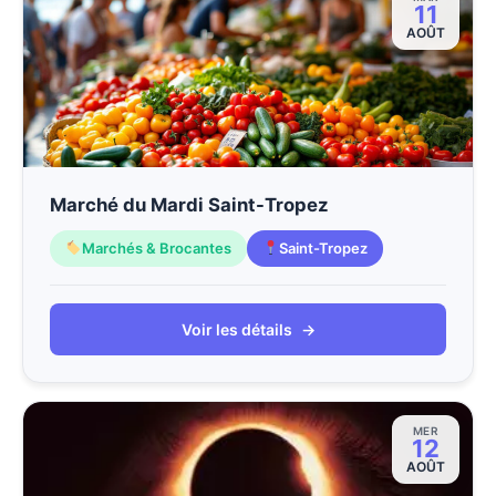
11
AOÛT
Marché du Mardi Saint-Tropez
Marchés & Brocantes
Saint-Tropez
Voir les détails
→
MER
12
AOÛT