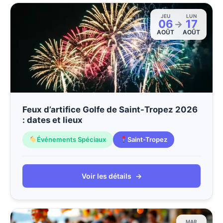
JEU
LUN
06
17
→
AOÛT
AOÛT
Feux d’artifice Golfe de Saint-Tropez 2026
: dates et lieux
Événements Spéciaux
Saint-Tropez
Voir les détails
→
MAR