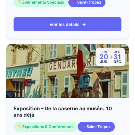
Événements Spéciaux
Saint-Tropez
Voir les détails
→
LUN
JEU
20
31
→
JUIL
DÉC
Exposition – De la caserne au musée…10
ans déjà
Expositions & Conférences
Saint-Tropez