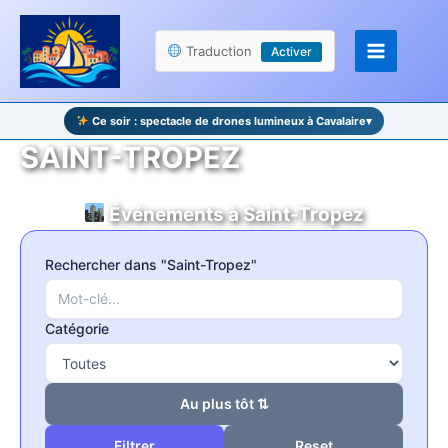
Aller
Panneau de gestion des cookies
au
Traduction
Activer
contenu
Ce soir : spectacle de drones lumineux à Cavalaire
▾
SAINT-TROPEZ
Événements à Saint-Tropez
Rechercher dans "Saint-Tropez"
Catégorie
Au plus tôt ⇅
Reset