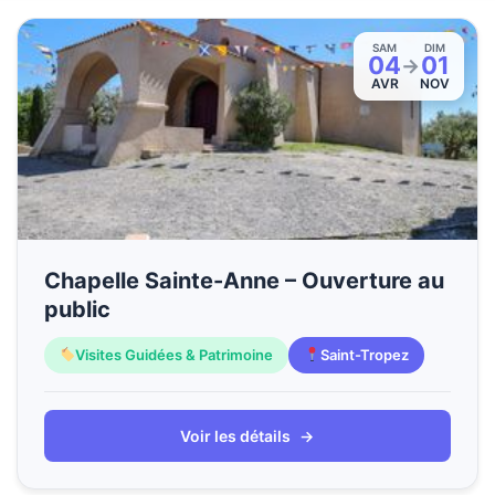
SAM
DIM
04
01
→
AVR
NOV
Chapelle Sainte-Anne – Ouverture au
public
Visites Guidées & Patrimoine
Saint-Tropez
Voir les détails
→