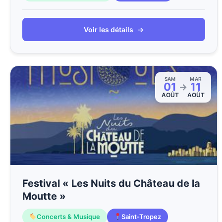
Voir les détails
→
SAM
MAR
01
11
→
AOÛT
AOÛT
Festival « Les Nuits du Château de la
Moutte »
Concerts & Musique
Saint-Tropez