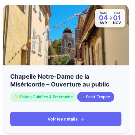
SAM
DIM
04
01
→
AVR
NOV
Chapelle Notre-Dame de la
Miséricorde – Ouverture au public
Visites Guidées & Patrimoine
Saint-Tropez
Voir les détails
→