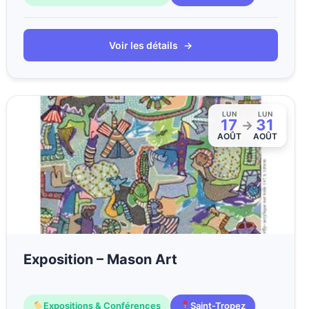
Voir les détails
→
LUN
LUN
17
31
→
AOÛT
AOÛT
Exposition – Mason Art
Expositions & Conférences
Saint-Tropez