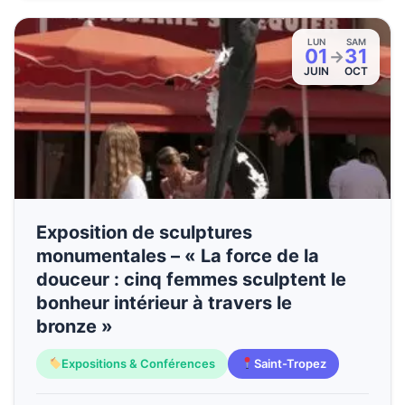
LUN
SAM
01
31
→
JUIN
OCT
Exposition de sculptures
monumentales – « La force de la
douceur : cinq femmes sculptent le
bonheur intérieur à travers le
bronze »
Expositions & Conférences
Saint-Tropez