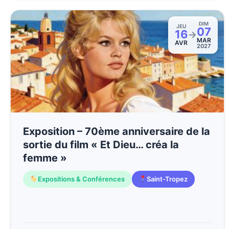
DIM
JEU
07
16
→
MAR
AVR
2027
Exposition – 70ème anniversaire de la
sortie du film « Et Dieu… créa la
femme »
Expositions & Conférences
Saint-Tropez