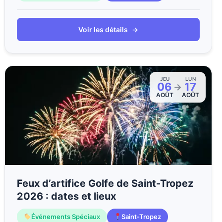
Voir les détails
→
JEU
LUN
06
17
→
AOÛT
AOÛT
Feux d’artifice Golfe de Saint-Tropez
2026 : dates et lieux
Événements Spéciaux
Saint-Tropez