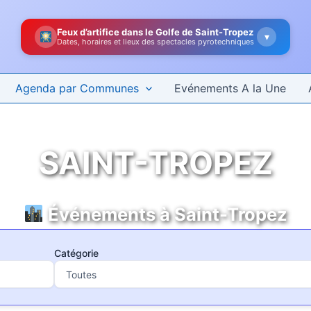
Feux d’artifice dans le Golfe de Saint-Tropez
▾
Dates, horaires et lieux des spectacles pyrotechniques
Agenda par Communes
Evénements A la Une
SAINT-TROPEZ
Événements à Saint-Tropez
Catégorie