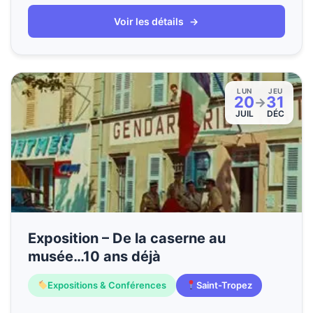
Voir les détails
→
LUN
JEU
20
31
→
JUIL
DÉC
Exposition – De la caserne au
musée…10 ans déjà
Expositions & Conférences
Saint-Tropez