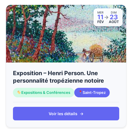
MER
DIM
11
23
→
FÉV
AOÛT
Exposition – Henri Person. Une
personnalité tropézienne notoire
Expositions & Conférences
Saint-Tropez
Voir les détails
→