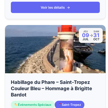
Voir les détails
→
JEU
SAM
09
31
→
JUIL
OCT
Habillage du Phare – Saint-Tropez
Couleur Bleu – Hommage à Brigitte
Bardot
Événements Spéciaux
Saint-Tropez