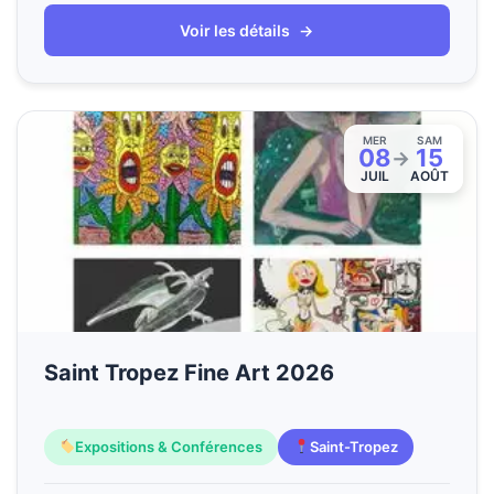
Voir les détails
→
MER
SAM
08
15
→
JUIL
AOÛT
Saint Tropez Fine Art 2026
Expositions & Conférences
Saint-Tropez