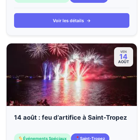
Voir les détails
→
VEN
14
AOÛT
14 août : feu d’artifice à Saint-Tropez
Événements Spéciaux
Saint-Tropez