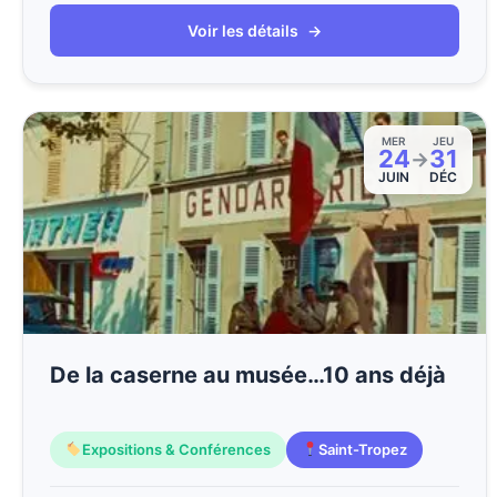
Voir les détails
→
MER
JEU
24
31
→
JUIN
DÉC
De la caserne au musée…10 ans déjà
Expositions & Conférences
Saint-Tropez