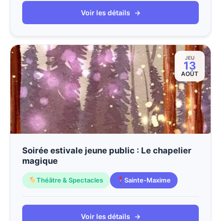
Voir les détails
→
JEU
13
AOÛT
Soirée estivale jeune public : Le chapelier
magique
Théâtre & Spectacles
Sainte-Maxime
Voir les détails
→