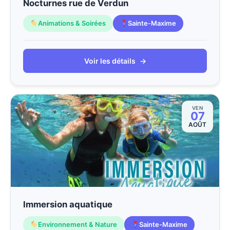
Nocturnes rue de Verdun
Animations & Soirées
Sainte-Maxime
Voir les détails
→
VEN
07
AOÛT
Immersion aquatique
Environnement & Nature
Sainte-Maxime