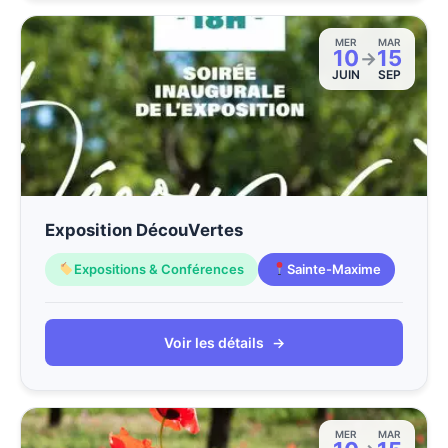
MER
MAR
10
15
→
JUIN
SEP
Exposition DécouVertes
Expositions & Conférences
Sainte-Maxime
Voir les détails
→
MER
MAR