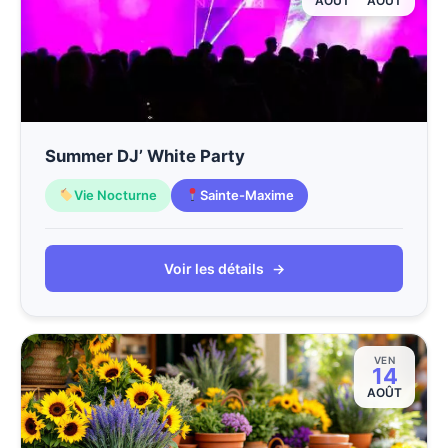
AOÛT
AOÛT
Summer DJ’ White Party
Vie Nocturne
Sainte-Maxime
Voir les détails
→
VEN
14
AOÛT