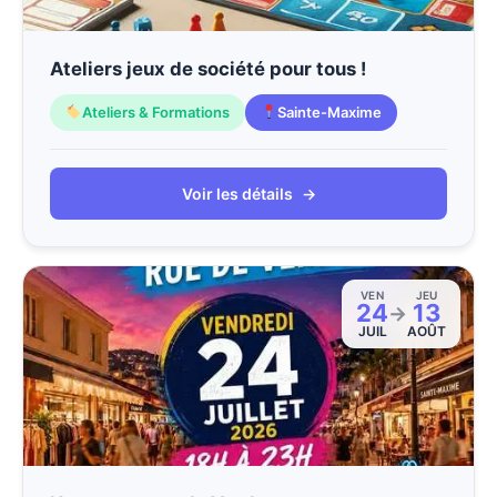
Ateliers jeux de société pour tous !
Ateliers & Formations
Sainte-Maxime
Voir les détails
→
VEN
JEU
24
13
→
JUIL
AOÛT