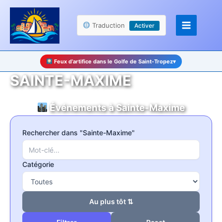
Aller
Panneau de gestion des cookies
au
Traduction
Activer
contenu
Feux d’artifice dans le Golfe de Saint-Tropez
▾
SAINTE-MAXIME
Événements à Sainte-Maxime
Rechercher dans "Sainte-Maxime"
Catégorie
Au plus tôt ⇅