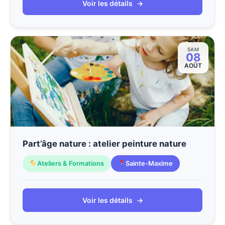
Voir les détails
→
SAM
08
AOÛT
Part’âge nature : atelier peinture nature
Ateliers & Formations
Sainte-Maxime
Voir les détails
→