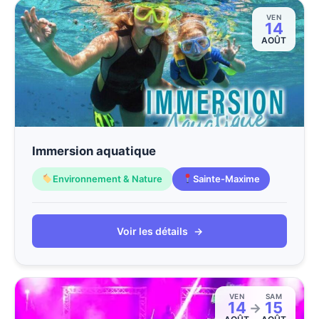
VEN
14
AOÛT
Immersion aquatique
Environnement & Nature
Sainte-Maxime
Voir les détails
→
VEN
SAM
14
15
→