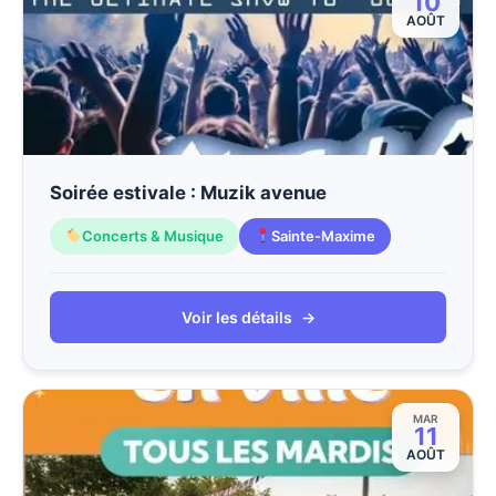
10
AOÛT
Soirée estivale : Muzik avenue
Concerts & Musique
Sainte-Maxime
Voir les détails
→
MAR
11
AOÛT