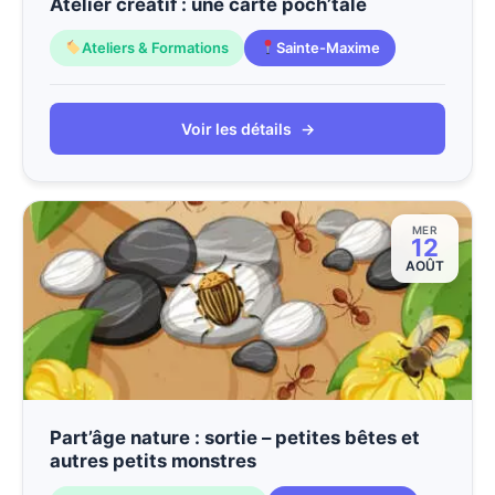
Atelier créatif : une carte poch’tale
Ateliers & Formations
Sainte-Maxime
Voir les détails
→
MER
12
AOÛT
Part’âge nature : sortie – petites bêtes et
autres petits monstres