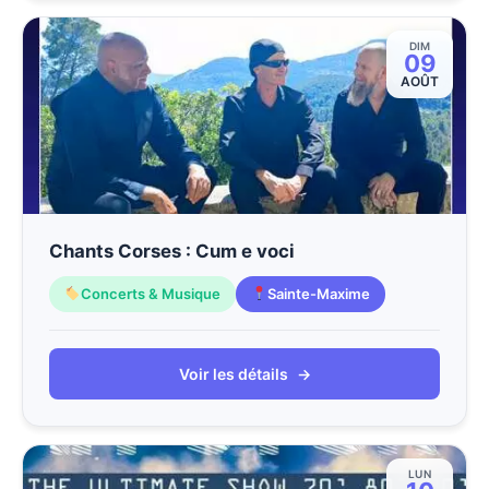
DIM
09
AOÛT
Chants Corses : Cum e voci
Concerts & Musique
Sainte-Maxime
Voir les détails
→
LUN