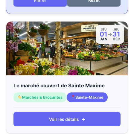
Reset
JEU
JEU
01
31
→
JAN
DÉC
Le marché couvert de Sainte Maxime
Marchés & Brocantes
Sainte-Maxime
Voir les détails
→