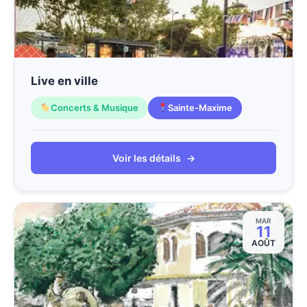
Live en ville
Concerts & Musique
Sainte-Maxime
Voir les détails
→
MAR
11
AOÛT