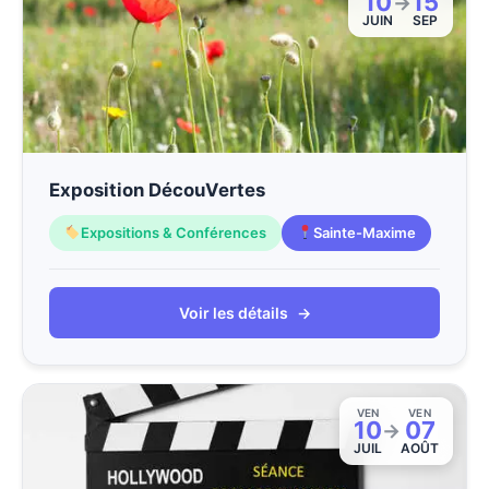
10
15
→
JUIN
SEP
Exposition DécouVertes
Expositions & Conférences
Sainte-Maxime
Voir les détails
→
VEN
VEN
10
07
→
JUIL
AOÛT