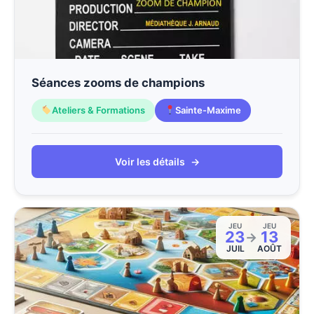
Séances zooms de champions
Ateliers & Formations
Sainte-Maxime
Voir les détails
→
JEU
JEU
23
13
→
JUIL
AOÛT