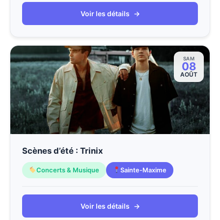
Voir les détails
→
SAM
08
AOÛT
Scènes d’été : Trinix
Concerts & Musique
Sainte-Maxime
Voir les détails
→