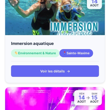
14
AOÛT
Immersion aquatique
Environnement & Nature
Sainte-Maxime
Voir les détails
→
VEN
SAM
14
15
→
AOÛT
AOÛT