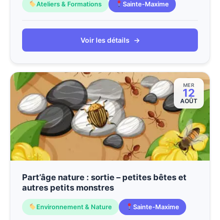
Ateliers & Formations
Sainte-Maxime
Voir les détails
→
MER
12
AOÛT
Part’âge nature : sortie – petites bêtes et
autres petits monstres
Environnement & Nature
Sainte-Maxime