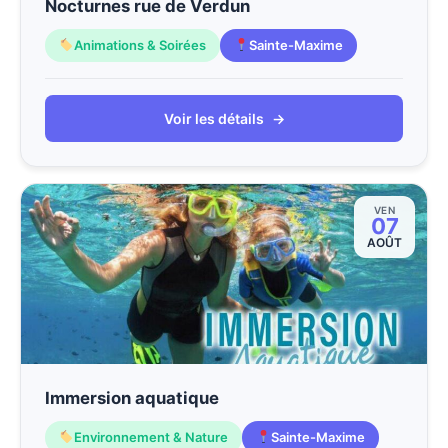
Nocturnes rue de Verdun
Animations & Soirées
Sainte-Maxime
Voir les détails
→
VEN
07
AOÛT
Immersion aquatique
Environnement & Nature
Sainte-Maxime