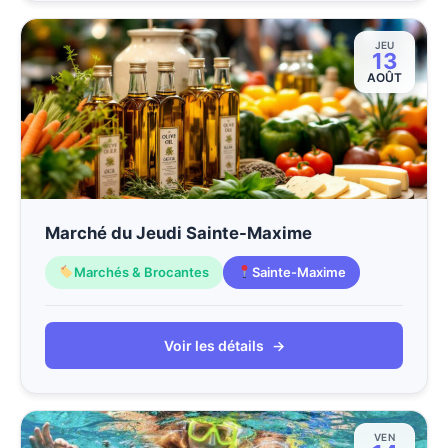
JEU
13
AOÛT
Marché du Jeudi Sainte-Maxime
Marchés & Brocantes
Sainte-Maxime
Voir les détails
→
VEN