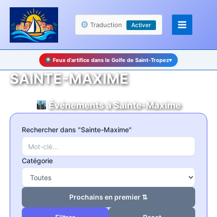
Aller
Panneau de gestion des cookies
au
Traduction
Activer
contenu
Feux d’artifice dans le Golfe de Saint-Tropez
▾
SAINTE-MAXIME
Événements à Sainte-Maxime
Rechercher dans "Sainte-Maxime"
Catégorie
Prochains en premier ⇅