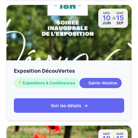
MER
MAR
10
15
→
JUIN
SEP
Exposition DécouVertes
Expositions & Conférences
Sainte-Maxime
Voir les détails
→
MER
MAR