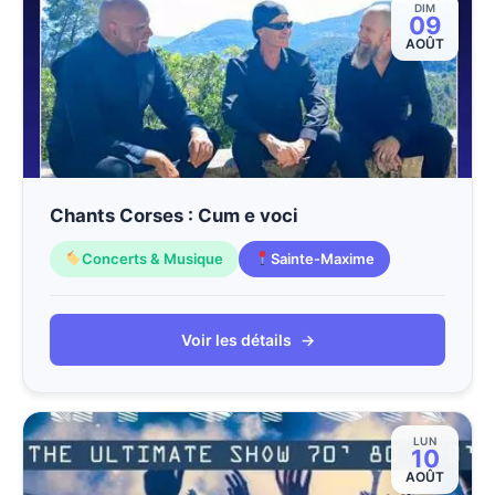
DIM
09
AOÛT
Chants Corses : Cum e voci
Concerts & Musique
Sainte-Maxime
Voir les détails
→
LUN
10
AOÛT