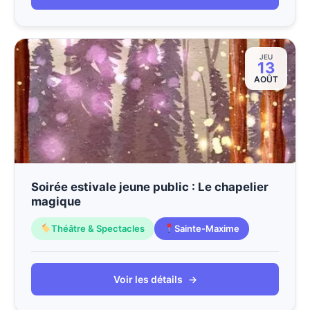
JEU
13
AOÛT
Soirée estivale jeune public : Le chapelier
magique
Théâtre & Spectacles
Sainte-Maxime
Voir les détails
→