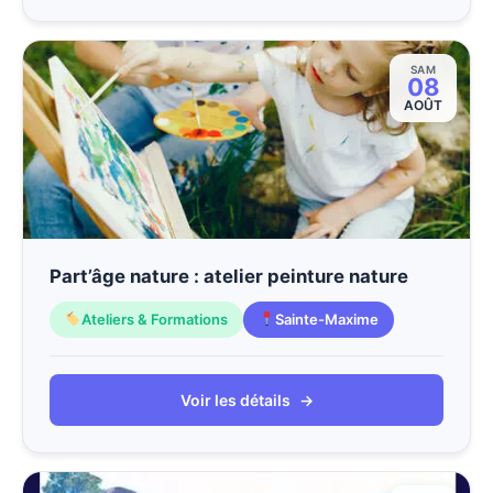
SAM
08
AOÛT
Part’âge nature : atelier peinture nature
Ateliers & Formations
Sainte-Maxime
Voir les détails
→