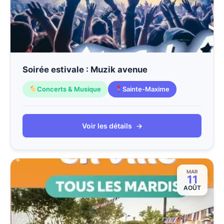
Soirée estivale : Muzik avenue
Concerts & Musique
Sainte-Maxime
Voir les détails
→
MAR
11
AOÛT