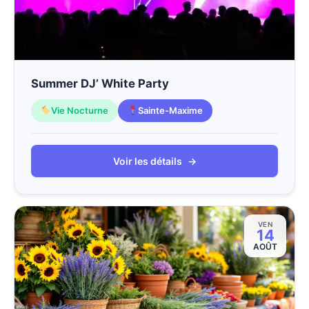
Summer DJ’ White Party
Vie Nocturne
Sainte-Maxime
Voir les détails
→
VEN
14
AOÛT