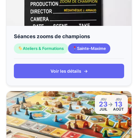
Séances zooms de champions
Ateliers & Formations
Sainte-Maxime
Voir les détails
→
JEU
JEU
23
13
→
JUIL
AOÛT