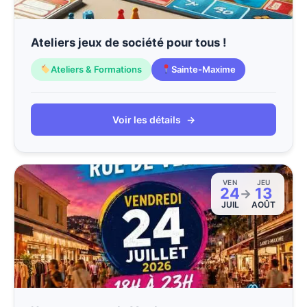
Ateliers jeux de société pour tous !
Ateliers & Formations
Sainte-Maxime
Voir les détails
→
VEN
JEU
24
13
→
JUIL
AOÛT