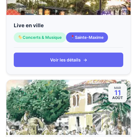
Live en ville
Concerts & Musique
Sainte-Maxime
Voir les détails
→
MAR
11
AOÛT