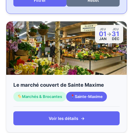
Reset
JEU
JEU
01
31
→
JAN
DÉC
Le marché couvert de Sainte Maxime
Marchés & Brocantes
Sainte-Maxime
Voir les détails
→