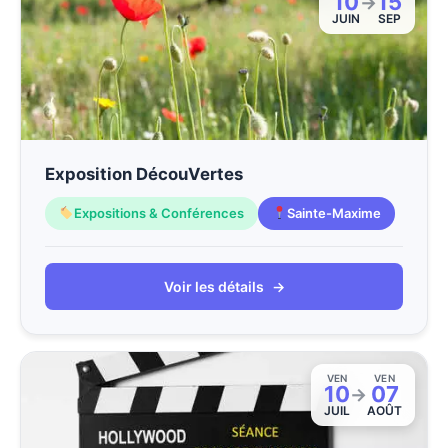
10
15
→
JUIN
SEP
Exposition DécouVertes
Expositions & Conférences
Sainte-Maxime
Voir les détails
→
VEN
VEN
10
07
→
JUIL
AOÛT