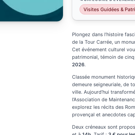
Visites Guidées & Pat
Plongez dans l’histoire fas
de la Tour Carrée, un mon
Cet événement culturel vous
patrimonial, témoin de cinq 
2026
.
Classée monument historiqu
demeure seigneuriale, de to
ville. Aujourd’hui transform
l’Association de Maintenance
explorez les récits des Ro
provençal et anecdotes cap
Deux créneaux sont propos
et à
14h
. Tarif :
3 € pour le