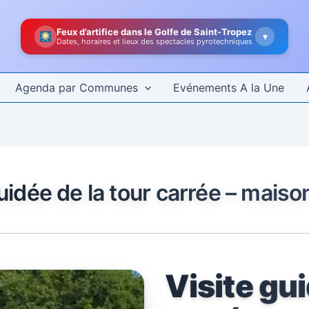
Feux d’artifice dans le Golfe de Saint-Tropez
▾
Dates, horaires et lieux des spectacles pyrotechniques
Agenda par Communes
Evénements A la Une
uidée de la tour carrée – maiso
Visite gui