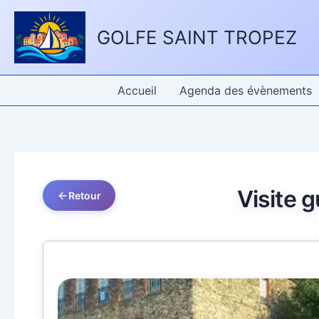
Aller
Panneau de gestion des cookies
au
GOLFE SAINT TROPEZ
contenu
Accueil
Agenda des évènements
Visite g
Retour