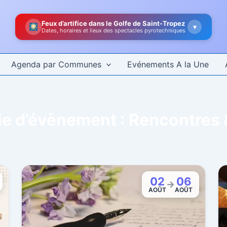
Feux d’artifice dans le Golfe de Saint-Tropez
▾
Dates, horaires et lieux des spectacles pyrotechniques
Agenda par Communes
Evénements A la Une
ie d’évènement :
Rencontres 
02
06
→
AOÛT
AOÛT