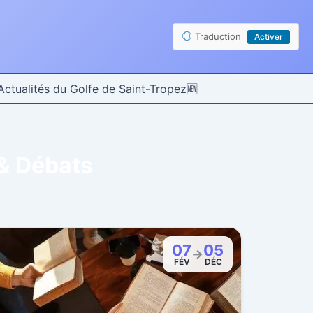
Traduction
Activer
Actualités du Golfe de Saint-Tropez
& Débats
07
05
→
FÉV
DÉC