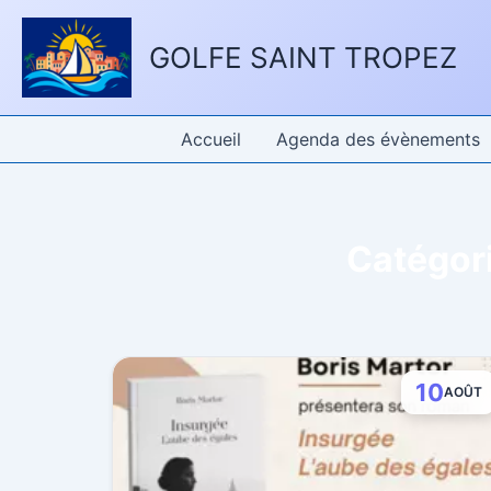
Aller
Panneau de gestion des cookies
au
GOLFE SAINT TROPEZ
contenu
Accueil
Agenda des évènements
Catégor
10
AOÛT