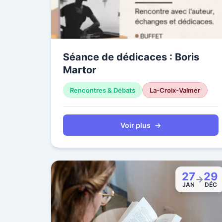
Séance de dédicaces : Boris
Martor
Rencontres & Débats
La-Croix-Valmer
Voir plus
→
27
29
→
JAN
DÉC