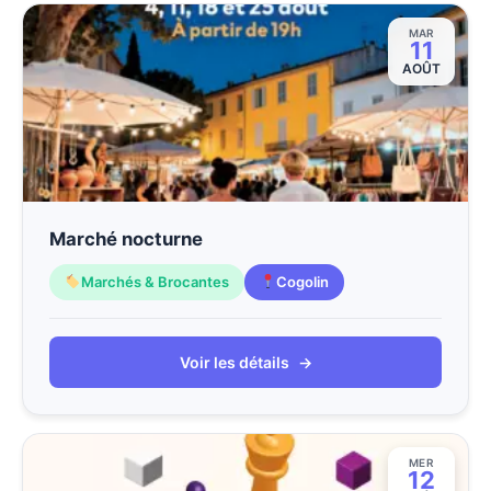
MAR
11
AOÛT
Marché nocturne
Marchés & Brocantes
Cogolin
Voir les détails
→
MER
12