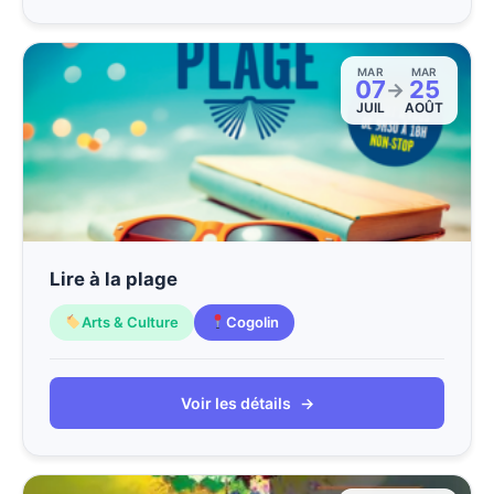
MAR
MAR
07
25
→
JUIL
AOÛT
Lire à la plage
Arts & Culture
Cogolin
Voir les détails
→