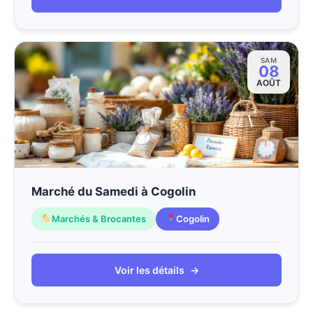
SAM
08
AOÛT
Marché du Samedi à Cogolin
Marchés & Brocantes
Cogolin
Voir les détails
→