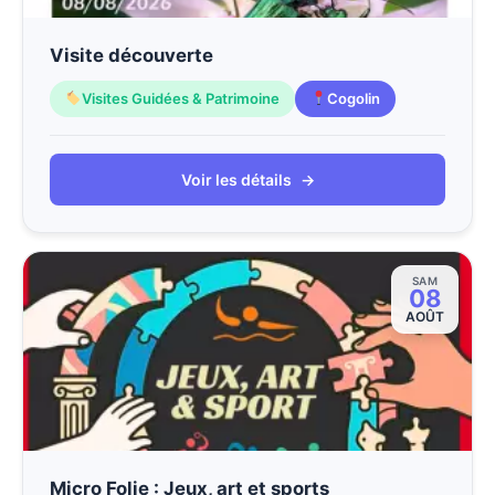
Visite découverte
Visites Guidées & Patrimoine
Cogolin
Voir les détails
→
SAM
08
AOÛT
Micro Folie : Jeux, art et sports