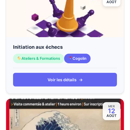
AOÛT
Initiation aux échecs
Ateliers & Formations
Cogolin
Voir les détails
→
MER
12
AOÛT