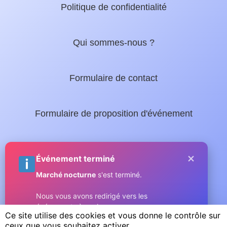
Politique de confidentialité
Qui sommes-nous ?
Formulaire de contact
Formulaire de proposition d'événement
Nos guides locaux :
×
Événement terminé
Marché nocturne
s'est terminé.
Guide complet de Sainte-Maxime
Nous vous avons redirigé vers les
événements à venir.
Micromax.tv - La web TV du Golfe
Ce site utilise des cookies et vous donne le contrôle sur
ceux que vous souhaitez activer
Compris