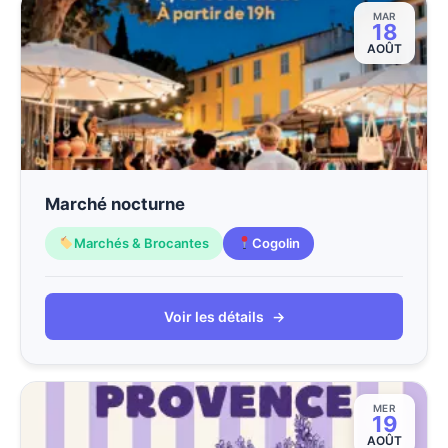
MAR
18
AOÛT
Marché nocturne
Marchés & Brocantes
Cogolin
Voir les détails
→
MER
19
AOÛT