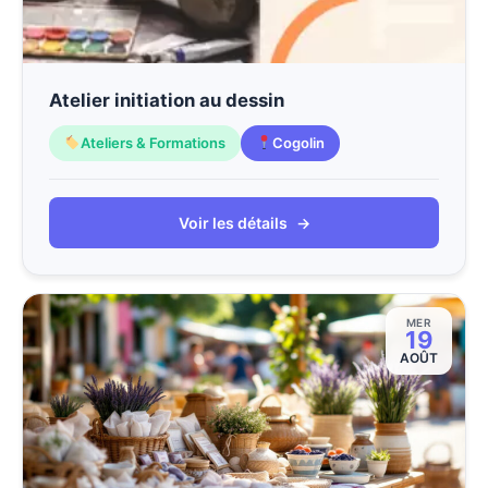
Atelier initiation au dessin
Ateliers & Formations
Cogolin
Voir les détails
→
MER
19
AOÛT