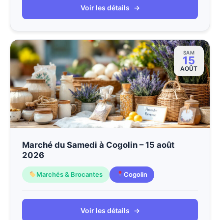
Voir les détails
→
SAM
15
AOÛT
Marché du Samedi à Cogolin – 15 août
2026
Marchés & Brocantes
Cogolin
Voir les détails
→