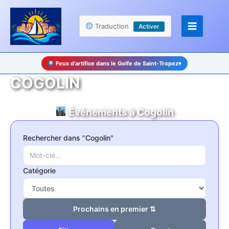
Aller
Panneau de gestion des cookies
au
Traduction
Activer
contenu
Feux d’artifice dans le Golfe de Saint-Tropez
▾
COGOLIN
Événements à Cogolin
Rechercher dans "Cogolin"
Catégorie
Prochains en premier ⇅