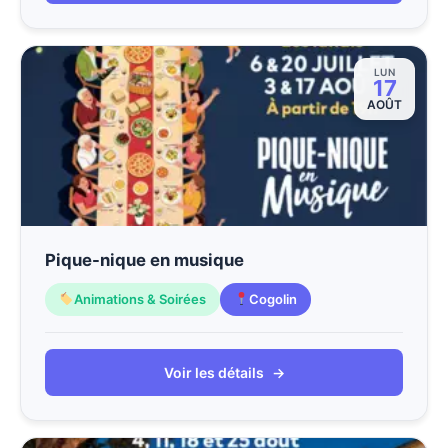
LUN
17
AOÛT
Pique-nique en musique
Animations & Soirées
Cogolin
Voir les détails
→