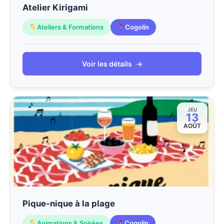
Atelier Kirigami
Ateliers & Formations
Cogolin
Voir les détails
→
JEU
13
AOÛT
Pique-nique à la plage
Animations & Soirées
Cogolin