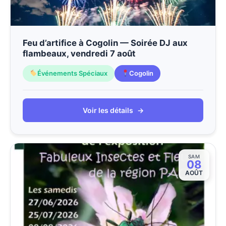
Feu d’artifice à Cogolin — Soirée DJ aux
flambeaux, vendredi 7 août
Événements Spéciaux
Cogolin
Voir les détails
→
SAM
08
AOÛT