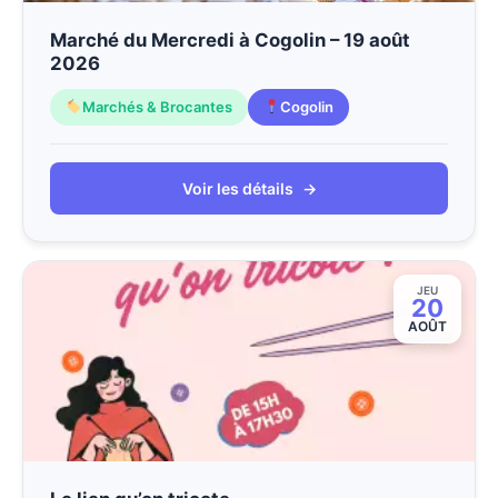
Marché du Mercredi à Cogolin – 19 août
2026
Marchés & Brocantes
Cogolin
Voir les détails
→
JEU
20
AOÛT