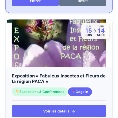
Reset
LUN
VEN
15
14
→
JUIN
AOÛT
Exposition « Fabuleux Insectes et Fleurs de
la région PACA »
Expositions & Conférences
Cogolin
Voir les détails
→