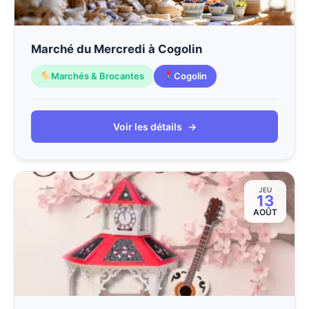
Marché du Mercredi à Cogolin
Marchés & Brocantes
Cogolin
Voir les détails
→
JEU
13
AOÛT