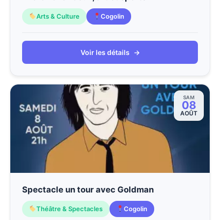
Arts & Culture
Cogolin
Voir les détails
→
SAM
08
AOÛT
Spectacle un tour avec Goldman
Théâtre & Spectacles
Cogolin