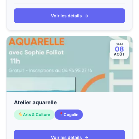
Voir les détails
→
SAM
08
AOÛT
Atelier aquarelle
Arts & Culture
Cogolin
Voir les détails
→