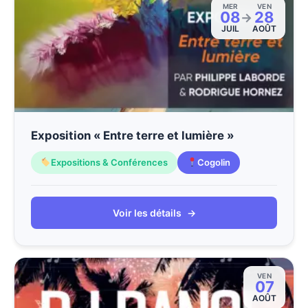
MER
VEN
08
28
→
JUIL
AOÛT
Exposition « Entre terre et lumière »
Expositions & Conférences
Cogolin
Voir les détails
→
VEN
07
AOÛT