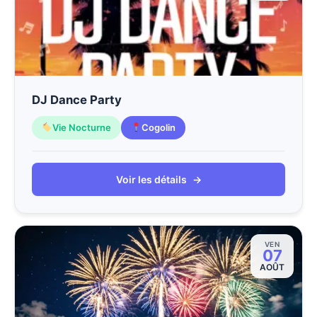
DJ Dance Party
Vie Nocturne
Cogolin
Voir les détails
→
VEN
07
AOÛT