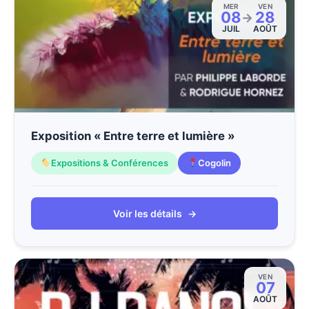
MER
VEN
08
28
→
JUIL
AOÛT
Exposition « Entre terre et lumière »
Expositions & Conférences
Cogolin
Voir les détails
→
VEN
07
AOÛT