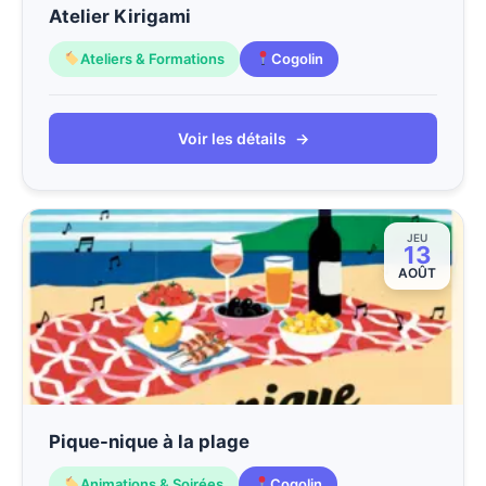
Atelier Kirigami
Ateliers & Formations
Cogolin
Voir les détails
→
JEU
13
AOÛT
Pique-nique à la plage
Animations & Soirées
Cogolin