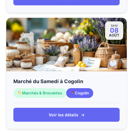
SAM
08
AOÛT
Marché du Samedi à Cogolin
Marchés & Brocantes
Cogolin
Voir les détails
→