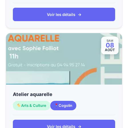
Voir les détails
→
SAM
08
AOÛT
Atelier aquarelle
Arts & Culture
Cogolin
Voir les détails
→