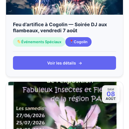
Feu d’artifice à Cogolin — Soirée DJ aux
flambeaux, vendredi 7 août
Événements Spéciaux
Cogolin
Voir les détails
→
SAM
08
AOÛT