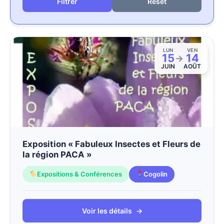
Reset
LUN
VEN
15
14
→
JUIN
AOÛT
Exposition « Fabuleux Insectes et Fleurs de
la région PACA »
Expositions & Conférences
Cogolin
Voir les détails
→