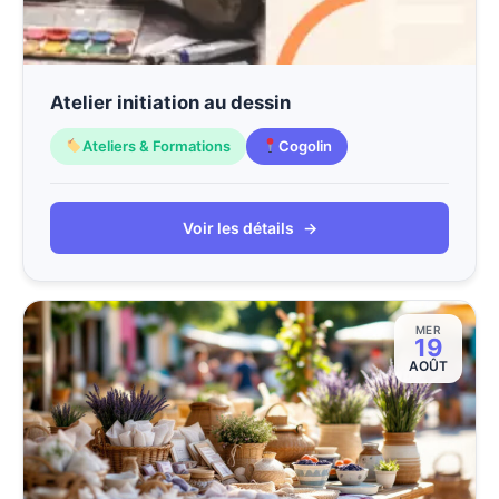
Atelier initiation au dessin
Ateliers & Formations
Cogolin
Voir les détails
→
MER
19
AOÛT