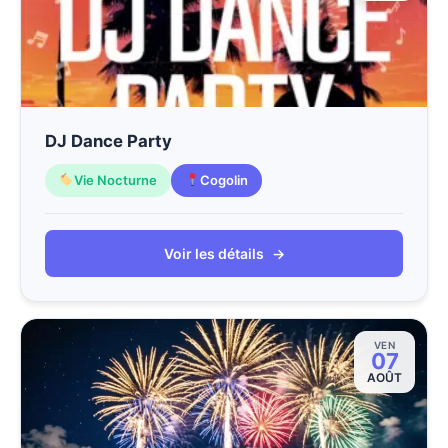
DJ Dance Party
Vie Nocturne
Cogolin
Voir les détails
→
VEN
07
AOÛT