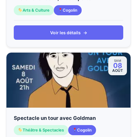
Arts & Culture
Cogolin
Voir les détails
→
SAM
08
AOÛT
Spectacle un tour avec Goldman
Théâtre & Spectacles
Cogolin