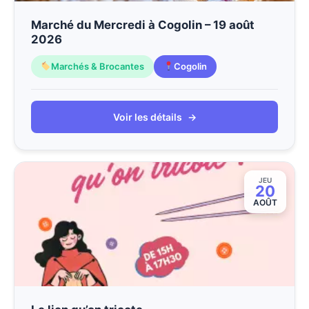
Marché du Mercredi à Cogolin – 19 août
2026
Marchés & Brocantes
Cogolin
Voir les détails
→
JEU
20
AOÛT