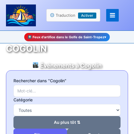
Aller
Panneau de gestion des cookies
au
Traduction
Activer
contenu
Feux d’artifice dans le Golfe de Saint-Tropez
▾
COGOLIN
Événements à Cogolin
Rechercher dans "Cogolin"
Catégorie
Au plus tôt ⇅