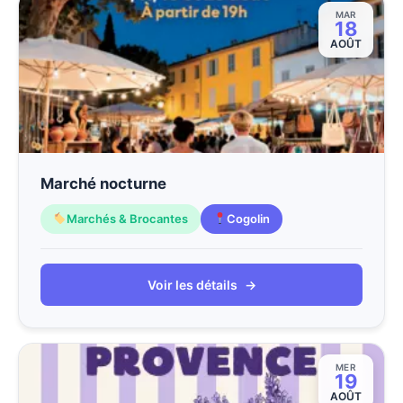
MAR
18
AOÛT
Marché nocturne
Marchés & Brocantes
Cogolin
Voir les détails
→
MER
19
AOÛT