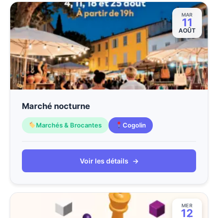
MAR
11
AOÛT
Marché nocturne
Marchés & Brocantes
Cogolin
Voir les détails
→
MER
12