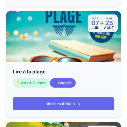
MAR
MAR
07
25
→
JUIL
AOÛT
Lire à la plage
Arts & Culture
Cogolin
Voir les détails
→