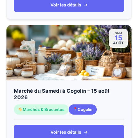
Voir les détails
→
SAM
15
AOÛT
Marché du Samedi à Cogolin – 15 août
2026
Marchés & Brocantes
Cogolin
Voir les détails
→