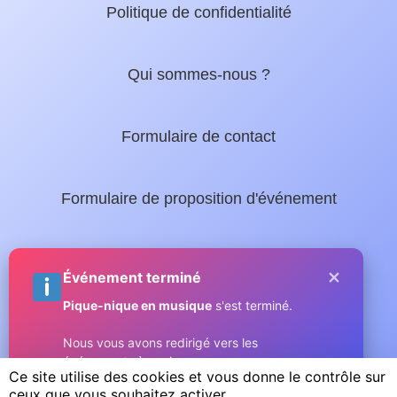
Politique de confidentialité
Qui sommes-nous ?
Formulaire de contact
Formulaire de proposition d'événement
Nos guides locaux :
×
Événement terminé
Pique-nique en musique
s'est terminé.
Guide complet de Sainte-Maxime
Nous vous avons redirigé vers les
événements à venir.
Micromax.tv - La web TV du Golfe
Ce site utilise des cookies et vous donne le contrôle sur
ceux que vous souhaitez activer
Compris