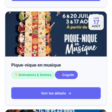
LUN
17
AOÛT
Pique-nique en musique
Animations & Soirées
Cogolin
Voir les détails
→