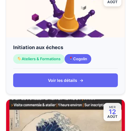
AOÛT
Initiation aux échecs
Ateliers & Formations
Cogolin
Voir les détails
→
MER
12
AOÛT