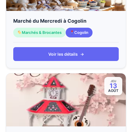
Marché du Mercredi à Cogolin
Marchés & Brocantes
Cogolin
Voir les détails
→
JEU
13
AOÛT