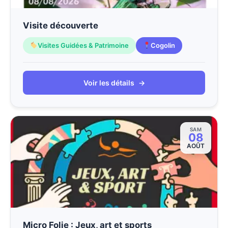
Visite découverte
Visites Guidées & Patrimoine
Cogolin
Voir les détails
→
SAM
08
AOÛT
Micro Folie : Jeux, art et sports