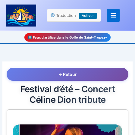
Aller
Panneau de gestion des cookies
au
Traduction
Activer
contenu
Feux d’artifice dans le Golfe de Saint-Tropez
▾
Retour
Festival d’été – Concert
Céline Dion tribute