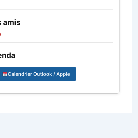
s amis
enda
Calendrier Outlook / Apple