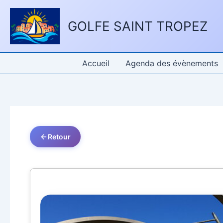
Aller
Panneau de gestion des cookies
au
GOLFE SAINT TROPEZ
contenu
Accueil
Agenda des évènements
Retour