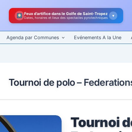
Feux d’artifice dans le Golfe de Saint-Tropez
▾
Dates, horaires et lieux des spectacles pyrotechniques
Agenda par Communes
Evénements A la Une
Tournoi de polo – Federation
Tournoi d