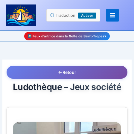
Aller
Panneau de gestion des cookies
au
Traduction
Activer
contenu
Feux d’artifice dans le Golfe de Saint-Tropez
▾
Retour
Ludothèque – Jeux société