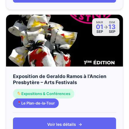
MAR
DIM
01
13
→
SEP
SEP
Exposition de Geraldo Ramos à l’Ancien
Presbytère – Arts Festivals
Expositions & Conférences
Le Plan-de-la-Tour
Voir les détails
→