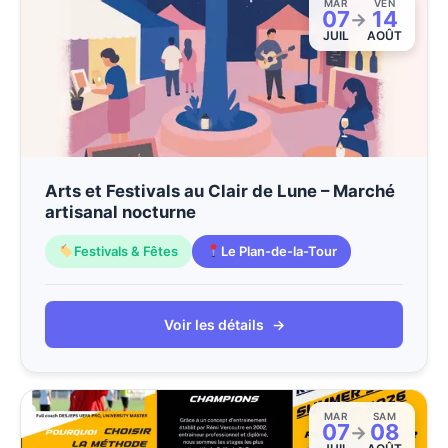
MAR
VEN
07
14
→
JUIL
AOÛT
Arts et Festivals au Clair de Lune – Marché
artisanal nocturne
Festivals & Fêtes
Le Plan-de-la-Tour
Voir les détails
→
MAR
SAM
07
08
→