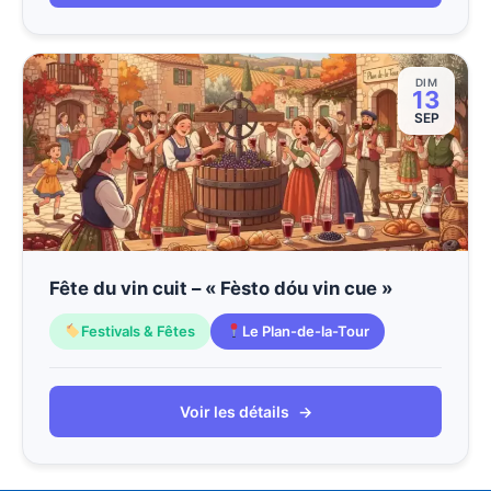
DIM
13
SEP
Fête du vin cuit – « Fèsto dóu vin cue »
Festivals & Fêtes
Le Plan-de-la-Tour
Voir les détails
→