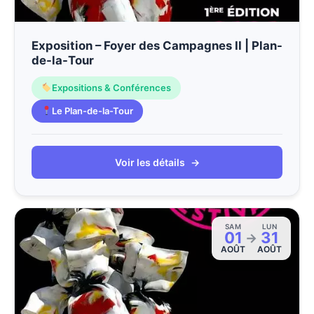
Exposition – Foyer des Campagnes II | Plan-
de-la-Tour
Expositions & Conférences
Le Plan-de-la-Tour
Voir les détails
→
SAM
LUN
01
31
→
AOÛT
AOÛT