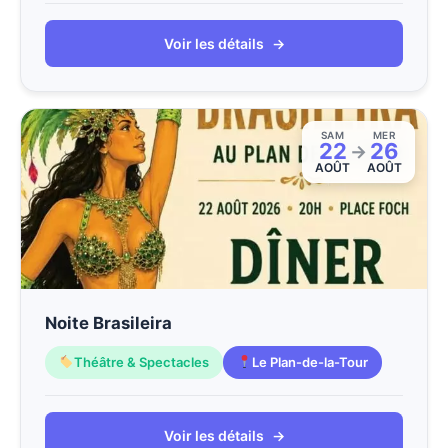
Voir les détails
→
SAM
MER
22
26
→
AOÛT
AOÛT
Noite Brasileira
Théâtre & Spectacles
Le Plan-de-la-Tour
Voir les détails
→