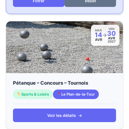
Reset
VEN
MAR
30
14
→
AVR
AVR
2027
Pétanque – Concours – Tournois
Sports & Loisirs
Le Plan-de-la-Tour
Voir les détails
→