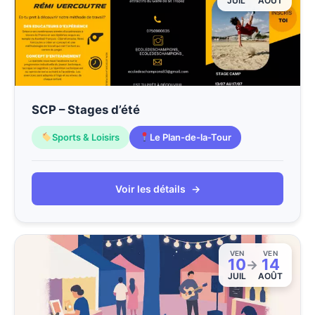
JUIL
AOÛT
SCP – Stages d’été
Sports & Loisirs
Le Plan-de-la-Tour
Voir les détails
→
VEN
VEN
10
14
→
JUIL
AOÛT