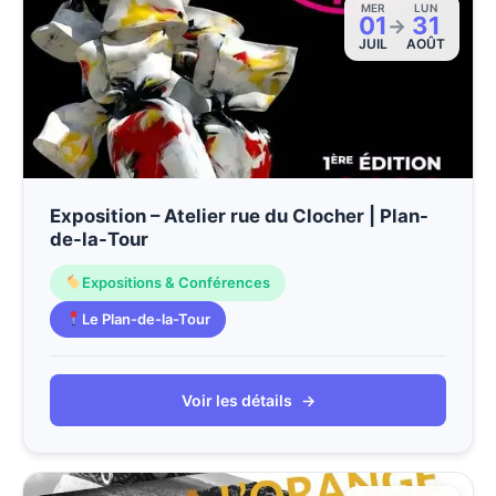
MER
LUN
01
31
→
JUIL
AOÛT
Exposition – Atelier rue du Clocher | Plan-
de-la-Tour
Expositions & Conférences
Le Plan-de-la-Tour
Voir les détails
→