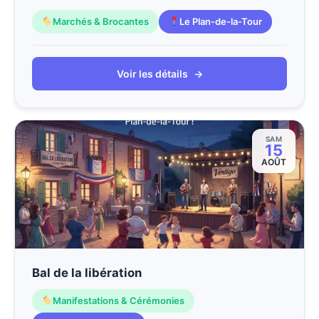
Marchés & Brocantes
Le Plan-de-la-Tour
Voir les détails
→
SAM
15
AOÛT
Bal de la libération
Manifestations & Cérémonies