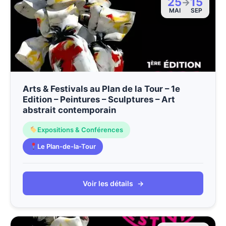
25
15
→
MAI
SEP
Arts & Festivals au Plan de la Tour – 1e
Edition – Peintures – Sculptures – Art
abstrait contemporain
Expositions & Conférences
Le Plan-de-la-Tour
Voir les détails
→