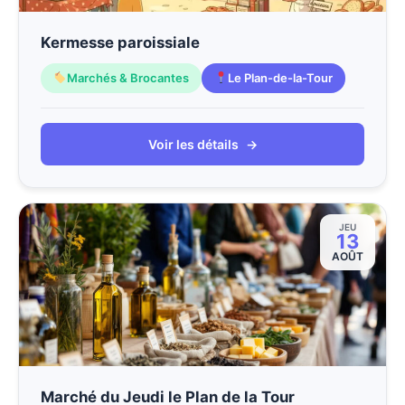
Kermesse paroissiale
Marchés & Brocantes
Le Plan-de-la-Tour
Voir les détails
→
JEU
13
AOÛT
Marché du Jeudi le Plan de la Tour