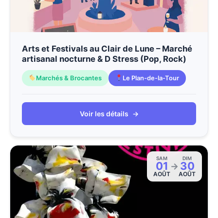
Arts et Festivals au Clair de Lune – Marché
artisanal nocturne & D Stress (Pop, Rock)
Marchés & Brocantes
Le Plan-de-la-Tour
Voir les détails
→
SAM
DIM
01
30
→
AOÛT
AOÛT