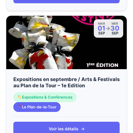
MAR
MER
01
30
→
SEP
SEP
Expositions en septembre / Arts & Festivals
au Plan de la Tour – 1e Edition
Expositions & Conférences
Le Plan-de-la-Tour
Voir les détails
→