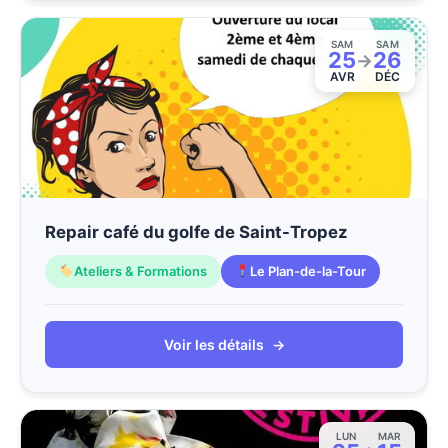
SAM
SAM
25
26
→
AVR
DÉC
Repair café du golfe de Saint-Tropez
Ateliers & Formations
Le Plan-de-la-Tour
Voir les détails
→
LUN
MAR