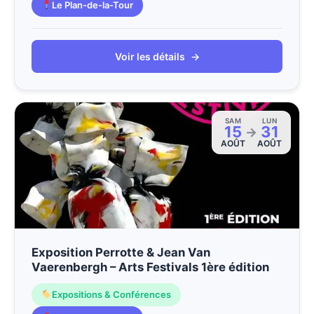
Le Plan-de-la-Tour
Voir les détails
→
SAM
LUN
15
31
→
AOÛT
AOÛT
Exposition Perrotte & Jean Van
Vaerenbergh – Arts Festivals 1ère édition
Expositions & Conférences