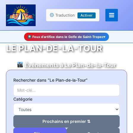
Aller
Panneau de gestion des cookies
au
Traduction
Activer
contenu
Feux d’artifice dans le Golfe de Saint-Tropez
▾
LE PLAN-DE-LA-TOUR
Événements à Le Plan-de-la-Tour
Rechercher dans "Le Plan-de-la-Tour"
Catégorie
Prochains en premier ⇅