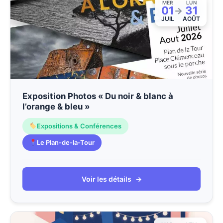
MER
LUN
01
31
→
JUIL
AOÛT
Exposition Photos « Du noir & blanc à
l’orange & bleu »
Expositions & Conférences
Le Plan-de-la-Tour
Voir les détails
→