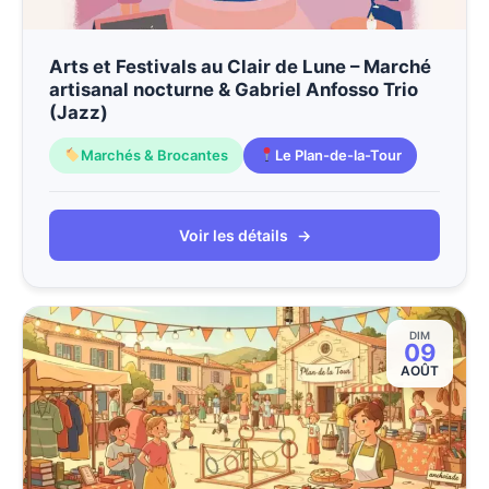
Arts et Festivals au Clair de Lune – Marché
artisanal nocturne & Gabriel Anfosso Trio
(Jazz)
Marchés & Brocantes
Le Plan-de-la-Tour
Voir les détails
→
DIM
09
AOÛT