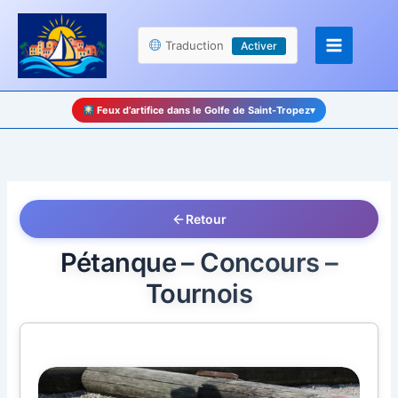
Aller
Panneau de gestion des cookies
au
Traduction
Activer
contenu
Feux d’artifice dans le Golfe de Saint-Tropez
▾
Retour
Pétanque – Concours –
Tournois