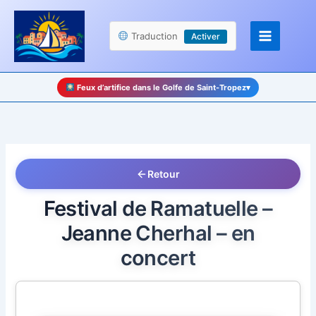
Aller
Panneau de gestion des cookies
au
Traduction
Activer
contenu
Feux d’artifice dans le Golfe de Saint-Tropez
▾
Retour
Festival de Ramatuelle –
Jeanne Cherhal – en
concert