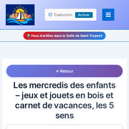
Aller
Panneau de gestion des cookies
au
Traduction
Activer
contenu
Feux d’artifice dans le Golfe de Saint-Tropez
▾
Retour
Les mercredis des enfants
– jeux et jouets en bois et
carnet de vacances, les 5
sens