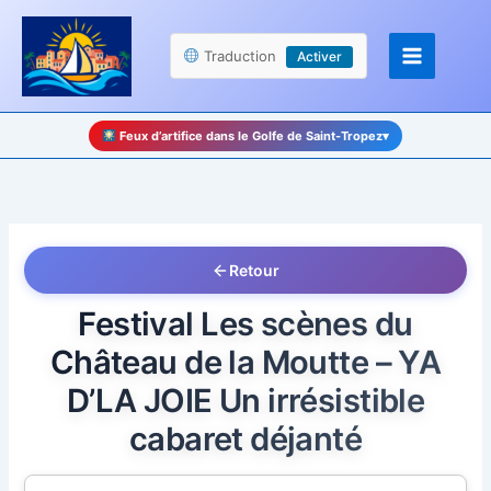
Aller
Panneau de gestion des cookies
au
Traduction
Activer
contenu
Feux d’artifice dans le Golfe de Saint-Tropez
▾
Retour
Festival Les scènes du
Château de la Moutte – YA
D’LA JOIE Un irrésistible
cabaret déjanté