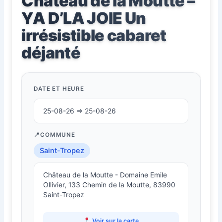
Château de la Moutte –
YA D’LA JOIE Un
irrésistible cabaret
déjanté
DATE ET HEURE
25-08-26 ⇒ 25-08-26
COMMUNE
Saint-Tropez
Château de la Moutte - Domaine Emile
Ollivier, 133 Chemin de la Moutte, 83990
Saint-Tropez
Voir sur la carte