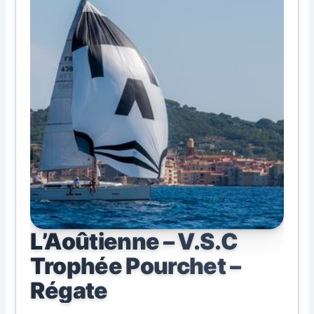
L’Aoûtienne – V.S.C
Trophée Pourchet –
Régate