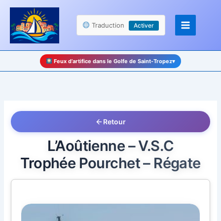
Aller
Panneau de gestion des cookies
au
Traduction
Activer
contenu
Feux d’artifice dans le Golfe de Saint-Tropez
▾
Retour
L’Aoûtienne – V.S.C
Trophée Pourchet – Régate