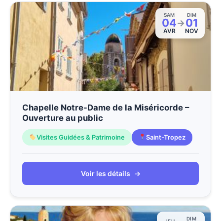
SAM
DIM
04
01
→
AVR
NOV
Chapelle Notre-Dame de la Miséricorde –
Ouverture au public
Visites Guidées & Patrimoine
Saint-Tropez
Voir les détails
→
DIM