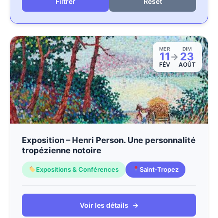
Reset
MER
DIM
11
23
→
FÉV
AOÛT
Exposition – Henri Person. Une personnalité
tropézienne notoire
Expositions & Conférences
Saint-Tropez
Voir les détails
→