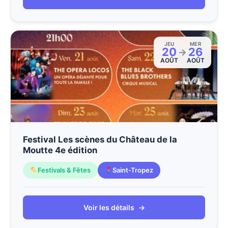
JEU
MER
20
26
→
AOÛT
AOÛT
Festival Les scènes du Château de la
Moutte 4e édition
Festivals & Fêtes
Saint-Tropez
Voir les détails
→