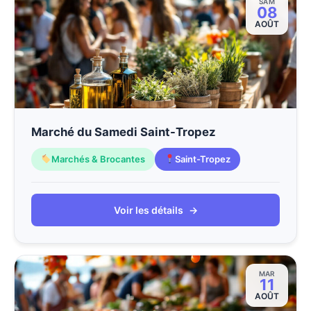
SAM
08
AOÛT
Marché du Samedi Saint-Tropez
Marchés & Brocantes
Saint-Tropez
Voir les détails
→
MAR
11
AOÛT