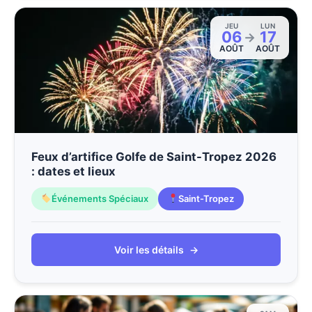
JEU
LUN
06
17
→
AOÛT
AOÛT
Feux d’artifice Golfe de Saint-Tropez 2026
: dates et lieux
Événements Spéciaux
Saint-Tropez
Voir les détails
→