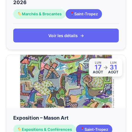
2026
Marchés & Brocantes
Saint-Tropez
Voir les détails
→
LUN
LUN
17
31
→
AOÛT
AOÛT
Exposition – Mason Art
Expositions & Conférences
Saint-Tropez