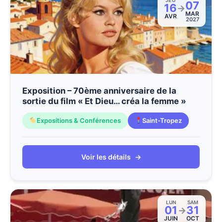
JEU
07
16
→
MAR
AVR
2027
Exposition – 70ème anniversaire de la
sortie du film « Et Dieu… créa la femme »
Expositions & Conférences
Saint-Tropez
Voir les détails
→
LUN
SAM
01
31
→
JUIN
OCT