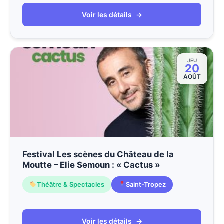
Voir les détails
→
JEU
20
AOÛT
Festival Les scènes du Château de la
Moutte – Elie Semoun : « Cactus »
Théâtre & Spectacles
Saint-Tropez
Voir les détails
→