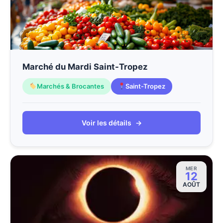
Marché du Mardi Saint-Tropez
Marchés & Brocantes
Saint-Tropez
Voir les détails
→
MER
12
AOÛT