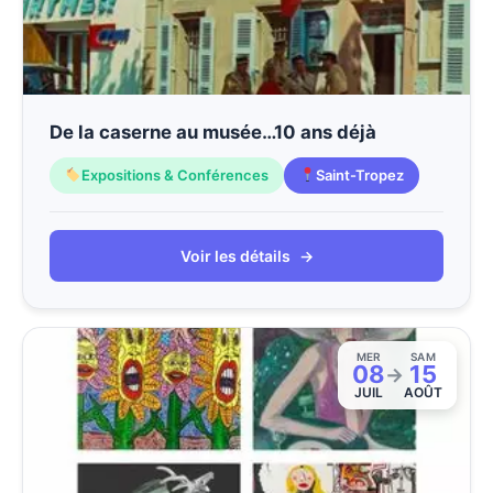
De la caserne au musée…10 ans déjà
Expositions & Conférences
Saint-Tropez
Voir les détails
→
MER
SAM
08
15
→
JUIL
AOÛT