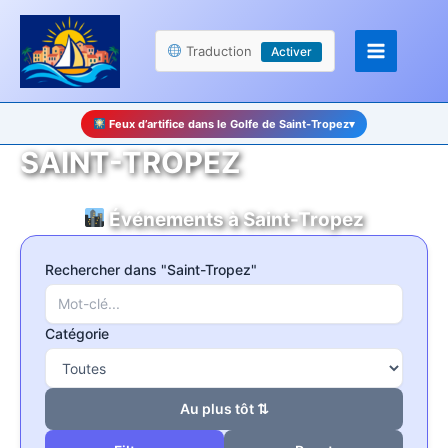
Aller
Panneau de gestion des cookies
au
Traduction
Activer
contenu
Feux d’artifice dans le Golfe de Saint-Tropez
▾
SAINT-TROPEZ
Événements à Saint-Tropez
Rechercher dans "Saint-Tropez"
Catégorie
Au plus tôt ⇅