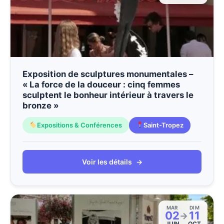
Exposition de sculptures monumentales –
« La force de la douceur : cinq femmes
sculptent le bonheur intérieur à travers le
bronze »
Expositions & Conférences
Saint-Tropez
Voir les détails
→
MAR
DIM
02
11
→
JUIN
OCT