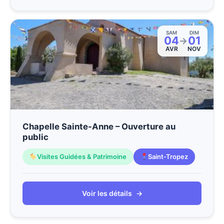
SAM
DIM
04
01
→
AVR
NOV
Chapelle Sainte-Anne – Ouverture au
public
Visites Guidées & Patrimoine
Saint-Tropez
Voir les détails
→