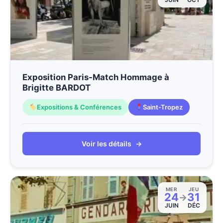
Exposition Paris-Match Hommage à
Brigitte BARDOT
Expositions & Conférences
Saint-Tropez
Voir les détails
→
MER
JEU
24
31
→
JUIN
DÉC