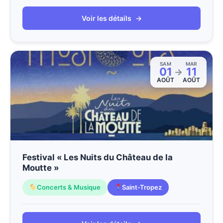
Voir les détails
→
SAM
MAR
01
11
→
AOÛT
AOÛT
Festival « Les Nuits du Château de la
Moutte »
Concerts & Musique
Saint-Tropez