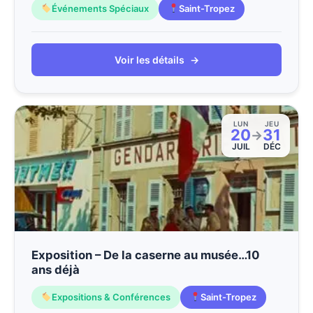
Événements Spéciaux
Saint-Tropez
Voir les détails
→
LUN
JEU
20
31
→
JUIL
DÉC
Exposition – De la caserne au musée…10
ans déjà
Expositions & Conférences
Saint-Tropez