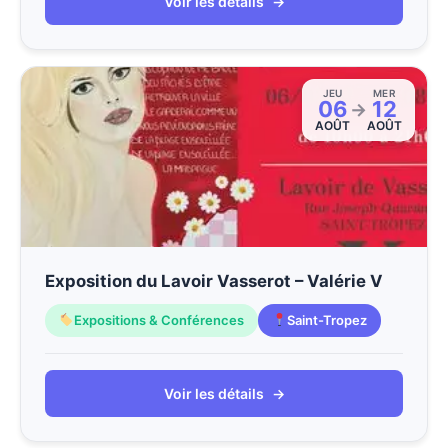
Voir les détails
→
JEU
MER
06
12
→
AOÛT
AOÛT
Exposition du Lavoir Vasserot – Valérie V
Expositions & Conférences
Saint-Tropez
Voir les détails
→