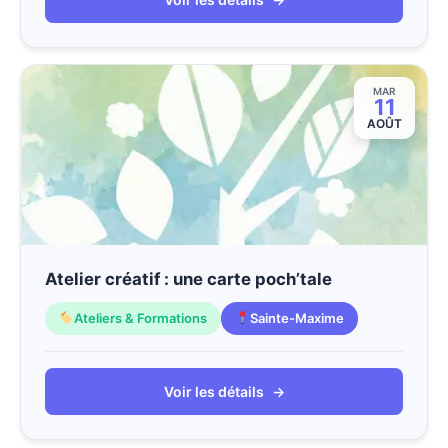
MAR
11
AOÛT
Atelier créatif : une carte poch’tale
Ateliers & Formations
Sainte-Maxime
Voir les détails
→