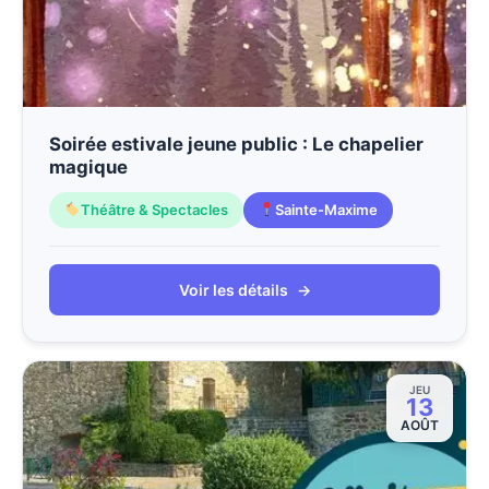
Soirée estivale jeune public : Le chapelier
magique
Théâtre & Spectacles
Sainte-Maxime
Voir les détails
→
JEU
13
AOÛT