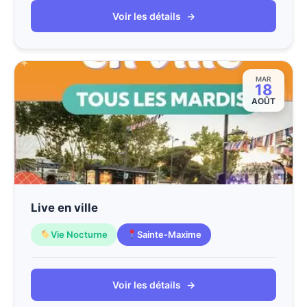
Voir les détails
→
MAR
18
AOÛT
Live en ville
Vie Nocturne
Sainte-Maxime
Voir les détails
→