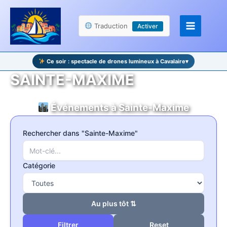
Aller
Panneau de gestion des cookies
au
Traduction
Activer
contenu
Ce soir : spectacle de drones lumineux à Cavalaire
▾
SAINTE-MAXIME
Événements à Sainte-Maxime
Rechercher dans "Sainte-Maxime"
Catégorie
Au plus tôt ⇅
Reset