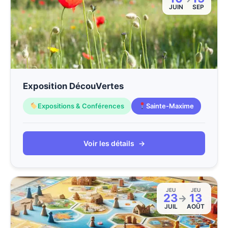
JUIN
SEP
Exposition DécouVertes
Expositions & Conférences
Sainte-Maxime
Voir les détails
→
JEU
JEU
23
13
→
JUIL
AOÛT