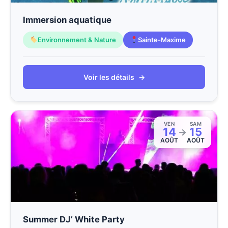
Immersion aquatique
Environnement & Nature
Sainte-Maxime
Voir les détails
→
VEN
SAM
14
15
→
AOÛT
AOÛT
Summer DJ’ White Party