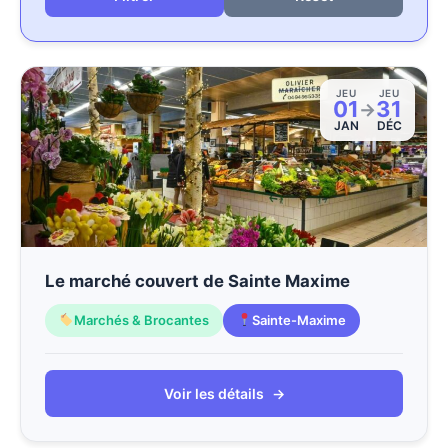
JEU
JEU
01
31
→
JAN
DÉC
Le marché couvert de Sainte Maxime
Marchés & Brocantes
Sainte-Maxime
Voir les détails
→