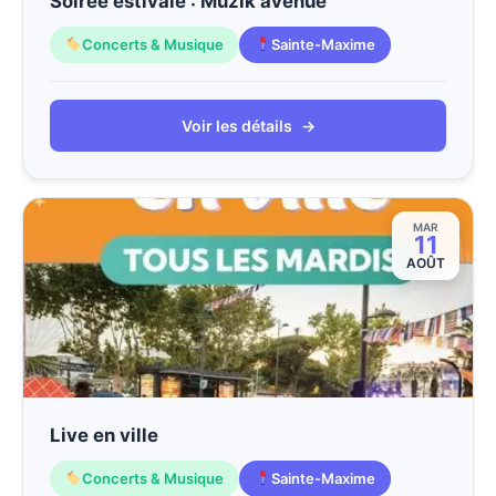
Soirée estivale : Muzik avenue
Concerts & Musique
Sainte-Maxime
Voir les détails
→
MAR
11
AOÛT
Live en ville
Concerts & Musique
Sainte-Maxime