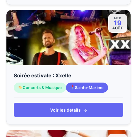
MER
19
AOÛT
Soirée estivale : Xxelle
Concerts & Musique
Sainte-Maxime
Voir les détails
→