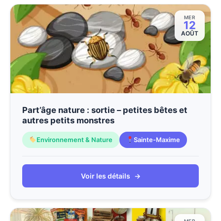
MER
12
AOÛT
Part’âge nature : sortie – petites bêtes et
autres petits monstres
Environnement & Nature
Sainte-Maxime
Voir les détails
→