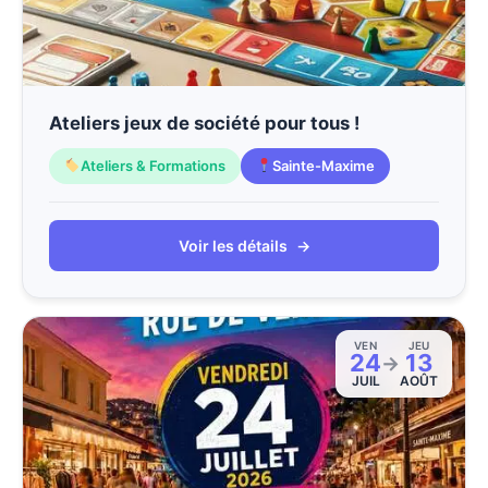
Ateliers jeux de société pour tous !
Ateliers & Formations
Sainte-Maxime
Voir les détails
→
VEN
JEU
24
13
→
JUIL
AOÛT