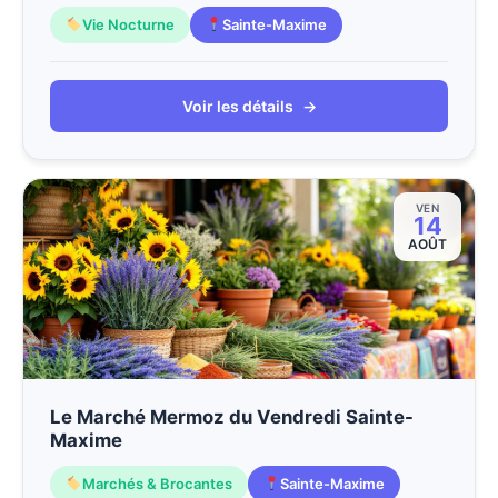
Vie Nocturne
Sainte-Maxime
Voir les détails
→
VEN
14
AOÛT
Le Marché Mermoz du Vendredi Sainte-
Maxime
Marchés & Brocantes
Sainte-Maxime