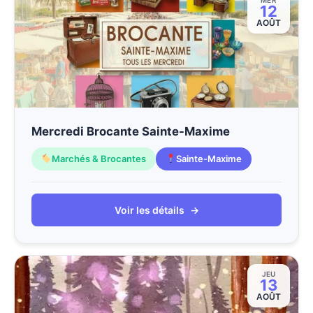
MER
12
AOÛT
Mercredi Brocante Sainte-Maxime
Marchés & Brocantes
Sainte-Maxime
Voir les détails
→
JEU
13
AOÛT