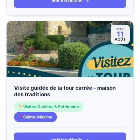
Voir les détails
→
MAR
11
AOÛT
Visite guidée de la tour carrée – maison
des traditions
Visites Guidées & Patrimoine
Sainte-Maxime
Voir les détails
→