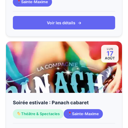
Sainte-Maxime
Voir les détails
→
LUN
17
AOÛT
Soirée estivale : Panach cabaret
Théâtre & Spectacles
Sainte-Maxime