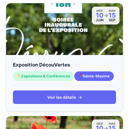
MER
MAR
10
15
→
JUIN
SEP
Exposition DécouVertes
Expositions & Conférences
Sainte-Maxime
Voir les détails
→
MER
MAR
10
15
→