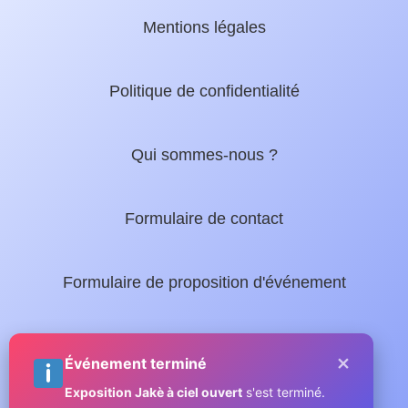
Mentions légales
Politique de confidentialité
Qui sommes-nous ?
Formulaire de contact
Formulaire de proposition d'événement
Nos guides locaux :
×
Événement terminé
Exposition Jakè à ciel ouvert
s'est terminé.
Guide complet de Sainte-Maxime