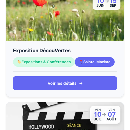
10
15
→
JUIN
SEP
Exposition DécouVertes
Expositions & Conférences
Sainte-Maxime
Voir les détails
→
VEN
VEN
10
07
→
JUIL
AOÛT