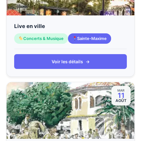
Live en ville
Concerts & Musique
Sainte-Maxime
Voir les détails
→
MAR
11
AOÛT