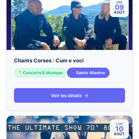
DIM
09
AOÛT
Chants Corses : Cum e voci
Concerts & Musique
Sainte-Maxime
Voir les détails
→
LUN
10
AOÛT