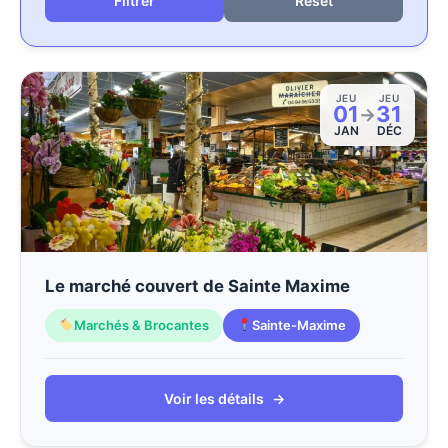
Reset
JEU
JEU
01
31
→
JAN
DÉC
Le marché couvert de Sainte Maxime
Marchés & Brocantes
Sainte-Maxime
Voir les détails
→