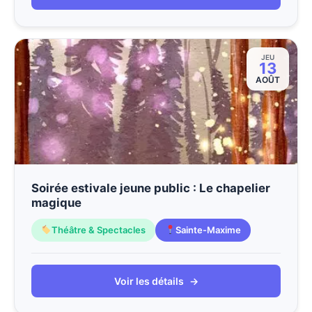
JEU
13
AOÛT
Soirée estivale jeune public : Le chapelier
magique
Théâtre & Spectacles
Sainte-Maxime
Voir les détails
→