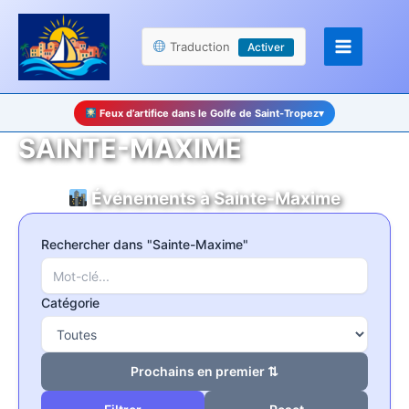
Aller
Panneau de gestion des cookies
au
Traduction
Activer
contenu
Feux d’artifice dans le Golfe de Saint-Tropez
▾
SAINTE-MAXIME
Événements à Sainte-Maxime
Rechercher dans "Sainte-Maxime"
Catégorie
Prochains en premier ⇅