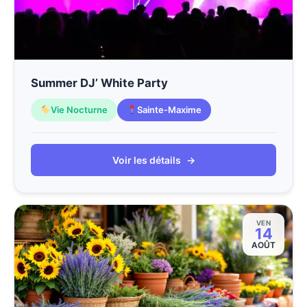
Summer DJ’ White Party
Vie Nocturne
Sainte-Maxime
Voir les détails
→
VEN
14
AOÛT