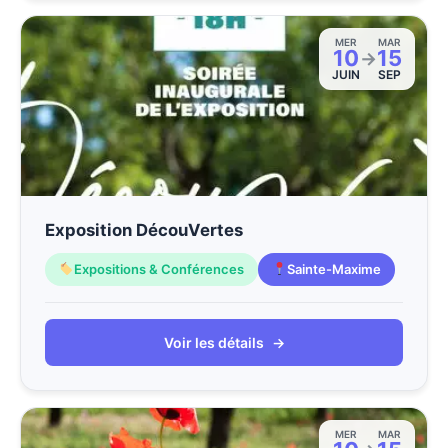
MER
MAR
10
15
→
JUIN
SEP
Exposition DécouVertes
Expositions & Conférences
Sainte-Maxime
Voir les détails
→
MER
MAR