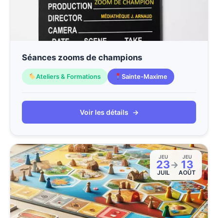
Séances zooms de champions
Ateliers & Formations
Sainte-Maxime
Voir les détails
→
JEU
JEU
23
13
→
JUIL
AOÛT