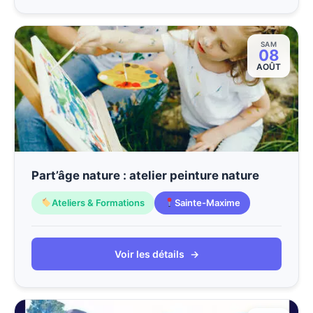
SAM
08
AOÛT
Part’âge nature : atelier peinture nature
Ateliers & Formations
Sainte-Maxime
Voir les détails
→