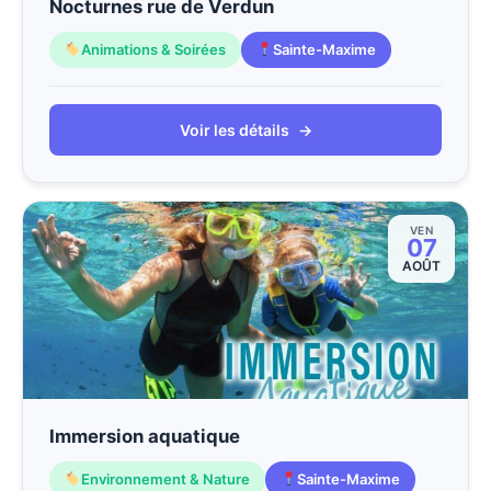
Nocturnes rue de Verdun
Animations & Soirées
Sainte-Maxime
Voir les détails
→
VEN
07
AOÛT
Immersion aquatique
Environnement & Nature
Sainte-Maxime