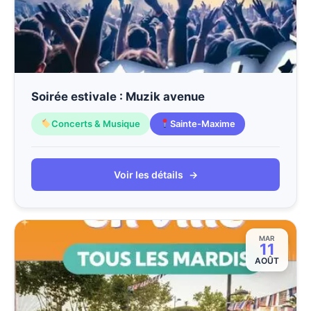
Soirée estivale : Muzik avenue
Concerts & Musique
Sainte-Maxime
Voir les détails
→
MAR
11
AOÛT