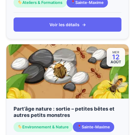
Ateliers & Formations
Sainte-Maxime
Voir les détails
→
MER
12
AOÛT
Part’âge nature : sortie – petites bêtes et
autres petits monstres
Environnement & Nature
Sainte-Maxime