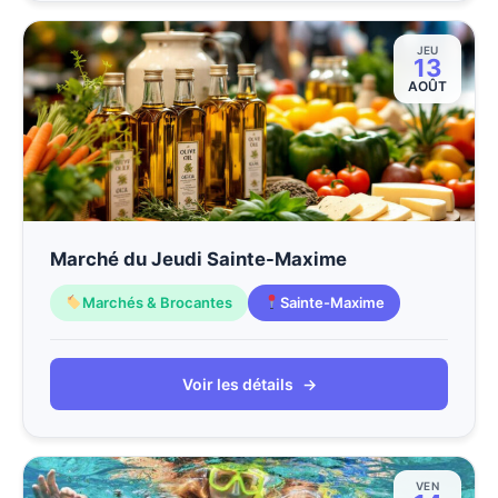
JEU
13
AOÛT
Marché du Jeudi Sainte-Maxime
Marchés & Brocantes
Sainte-Maxime
Voir les détails
→
VEN