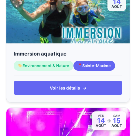
14
AOÛT
Immersion aquatique
Environnement & Nature
Sainte-Maxime
Voir les détails
→
VEN
SAM
14
15
→
AOÛT
AOÛT