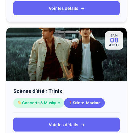
Voir les détails
→
SAM
08
AOÛT
Scènes d’été : Trinix
Concerts & Musique
Sainte-Maxime
Voir les détails
→