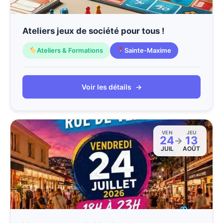
Ateliers jeux de société pour tous !
Ateliers & Formations
Sainte-Maxime
Voir les détails
→
VEN
JEU
24
13
→
JUIL
AOÛT