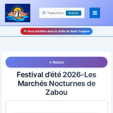
Aller
Panneau de gestion des cookies
au
Traduction
Activer
contenu
Feux d’artifice dans le Golfe de Saint-Tropez
▾
Retour
Festival d’été 2026-Les
Marchés Nocturnes de
Zabou