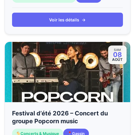
Voir les détails
→
SAM
08
AOÛT
Festival d’été 2026 – Concert du
groupe Popcorn music
Concerts & Musique
Gassin