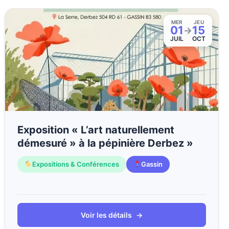
MER
JEU
01
15
→
JUIL
OCT
Exposition « L’art naturellement
démesuré » à la pépinière Derbez »
Expositions & Conférences
Gassin
Voir les détails
→