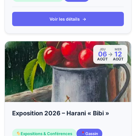
Voir les détails
→
JEU
MER
06
12
→
AOÛT
AOÛT
Exposition 2026 – Harani « Bibi »
Expositions & Conférences
Gassin