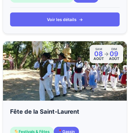
Voir les détails
→
SAM
DIM
08
09
→
AOÛT
AOÛT
Fête de la Saint-Laurent
Festivals & Fêtes
Gassin