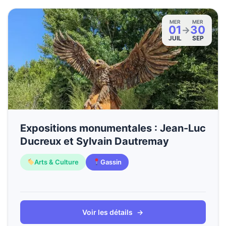
MER
MER
01
30
→
JUIL
SEP
Expositions monumentales : Jean-Luc
Ducreux et Sylvain Dautremay
Arts & Culture
Gassin
Voir les détails
→