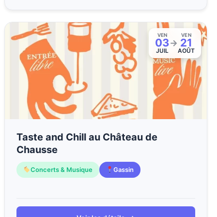
VEN
VEN
03
21
→
JUIL
AOÛT
Taste and Chill au Château de
Chausse
Concerts & Musique
Gassin