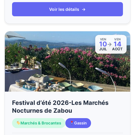
Voir les détails
→
VEN
VEN
10
14
→
JUIL
AOÛT
Festival d’été 2026-Les Marchés
Nocturnes de Zabou
Marchés & Brocantes
Gassin