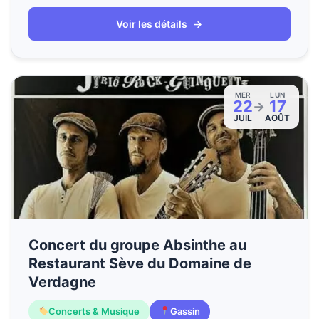
Voir les détails
→
MER
LUN
22
17
→
JUIL
AOÛT
Concert du groupe Absinthe au
Restaurant Sève du Domaine de
Verdagne
Concerts & Musique
Gassin