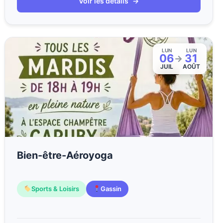
Voir les détails
→
LUN
LUN
06
31
→
JUIL
AOÛT
Bien-être-Aéroyoga
Sports & Loisirs
Gassin