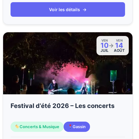
Voir les détails
→
VEN
VEN
10
14
→
JUIL
AOÛT
Festival d’été 2026 – Les concerts
Concerts & Musique
Gassin