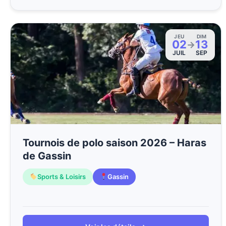
JEU
DIM
02
13
→
JUIL
SEP
Tournois de polo saison 2026 – Haras
de Gassin
Sports & Loisirs
Gassin