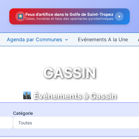
Feux d’artifice dans le Golfe de Saint-Tropez
▾
Dates, horaires et lieux des spectacles pyrotechniques
Agenda par Communes
Evénements A la Une
GASSIN
Événements à Gassin
Catégorie