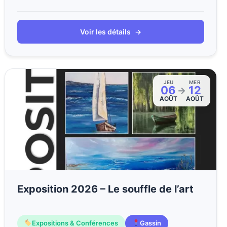
Voir les détails
→
JEU
MER
06
12
→
AOÛT
AOÛT
Exposition 2026 – Le souffle de l’art
Expositions & Conférences
Gassin