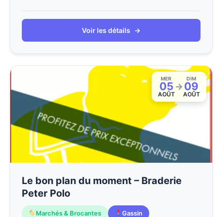
Voir les détails
→
MER
DIM
05
09
→
AOÛT
AOÛT
Le bon plan du moment – Braderie
Peter Polo
Marchés & Brocantes
Gassin