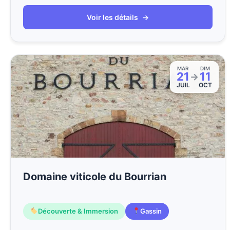
Voir les détails
→
MAR
DIM
21
11
→
JUIL
OCT
Domaine viticole du Bourrian
Découverte & Immersion
Gassin