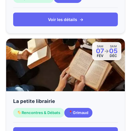
Voir les détails
→
SAM
SAM
07
05
→
FÉV
DÉC
La petite librairie
Rencontres & Débats
Grimaud