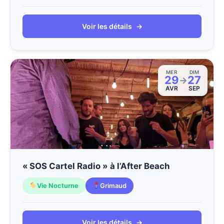
Voir les détails
→
MER
DIM
29
27
→
AVR
SEP
« SOS Cartel Radio » à l’After Beach
Vie Nocturne
Grimaud
Voir les détails
→