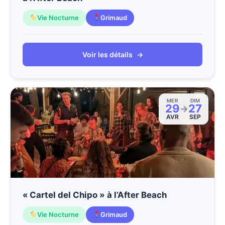
Vie Nocturne
Grimaud
Voir les détails
→
MER
DIM
29
27
→
AVR
SEP
« Cartel del Chipo » à l’After Beach
Vie Nocturne
Grimaud