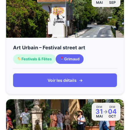
MAI
SEP
Art Urbain – Festival street art
Festivals & Fêtes
Grimaud
Voir les détails
→
DIM
DIM
31
04
→
MAI
OCT