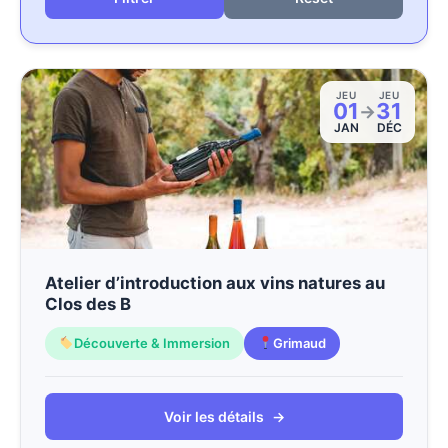
JEU
JEU
01
31
→
JAN
DÉC
Atelier d’introduction aux vins natures au
Clos des B
Découverte & Immersion
Grimaud
Voir les détails
→