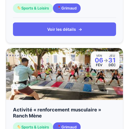
Sports & Loisirs
Grimaud
Voir les détails
→
VEN
JEU
06
31
→
FÉV
DÉC
Activité « renforcement musculaire »
Ranch Mène
Sports & Loisirs
Grimaud