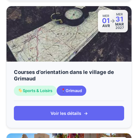
MER
MER
31
01
→
MAR
AVR
2027
Courses d’orientation dans le village de
Grimaud
Sports & Loisirs
Grimaud
Voir les détails
→