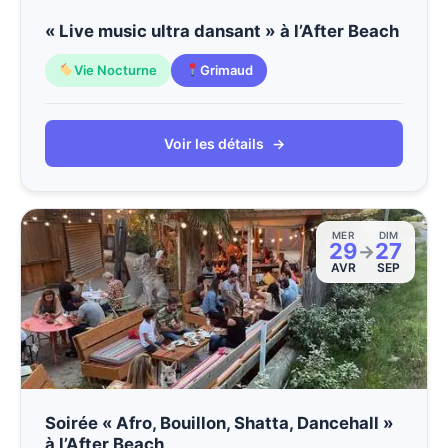
« Live music ultra dansant » à l’After Beach
Vie Nocturne
Grimaud
Voir les détails
→
MER
DIM
29
27
→
AVR
SEP
Soirée « Afro, Bouillon, Shatta, Dancehall »
à l’After Beach