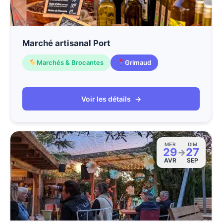
Marché artisanal Port
Marchés & Brocantes
Grimaud
Voir les détails
→
MER
DIM
29
27
→
AVR
SEP