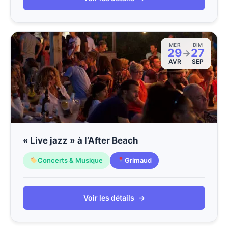
MER
DIM
29
27
→
AVR
SEP
« Live jazz » à l’After Beach
Concerts & Musique
Grimaud
Voir les détails
→