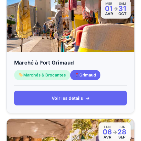
MER
SAM
01
31
→
AVR
OCT
Marché à Port Grimaud
Marchés & Brocantes
Grimaud
Voir les détails
→
LUN
LUN
06
28
→
AVR
SEP