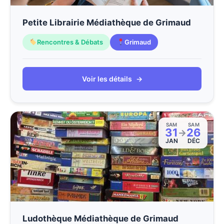
Petite Librairie Médiathèque de Grimaud
Rencontres & Débats
Grimaud
Voir les détails
→
SAM
SAM
31
26
→
JAN
DÉC
Ludothèque Médiathèque de Grimaud