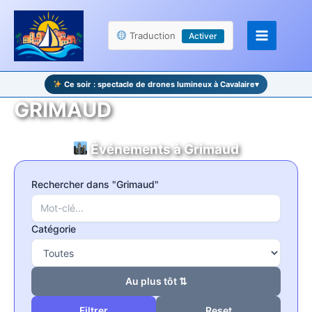
Aller
Panneau de gestion des cookies
au
Traduction
Activer
contenu
Ce soir : spectacle de drones lumineux à Cavalaire
▾
GRIMAUD
Événements à Grimaud
Rechercher dans "Grimaud"
Catégorie
Au plus tôt ⇅
Reset