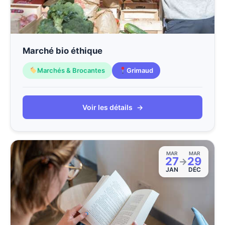
Marché bio éthique
Marchés & Brocantes
Grimaud
Voir les détails
→
MAR
MAR
27
29
→
JAN
DÉC