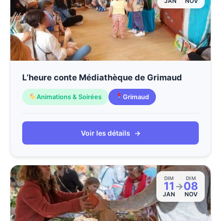
JAN
NOV
L’heure conte Médiathèque de Grimaud
Animations & Soirées
Grimaud
Voir les détails
→
DIM
DIM
11
08
→
JAN
NOV