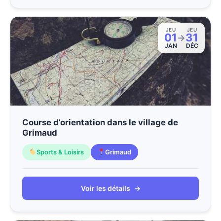
JEU
JEU
01
31
→
JAN
DÉC
Course d’orientation dans le village de
Grimaud
Sports & Loisirs
Grimaud
Voir les détails
→