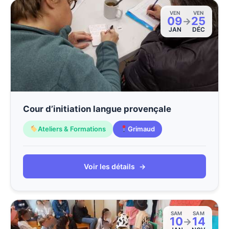
VEN
VEN
09
25
→
JAN
DÉC
Cour d’initiation langue provençale
Ateliers & Formations
Grimaud
Voir les détails
→
SAM
SAM
10
14
→