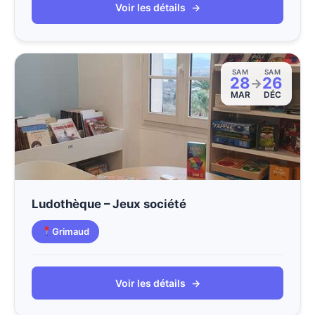
Voir les détails
→
SAM
SAM
28
26
→
MAR
DÉC
Ludothèque – Jeux société
Grimaud
Voir les détails
→