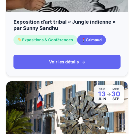
Exposition d’art tribal « Jungle indienne »
par Sunny Sandhu
Expositions & Conférences
Grimaud
Voir les détails
→
SAM
MER
13
30
→
JUIN
SEP