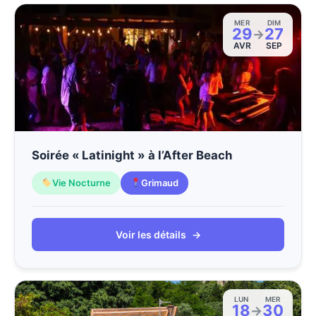
MER
DIM
29
27
→
AVR
SEP
Soirée « Latinight » à l’After Beach
Vie Nocturne
Grimaud
Voir les détails
→
LUN
MER
18
30
→