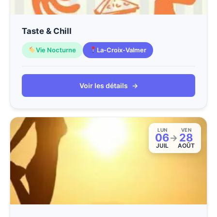
Taste & Chill
Vie Nocturne
La-Croix-Valmer
Voir les détails
→
LUN
VEN
06
28
→
JUIL
AOÛT