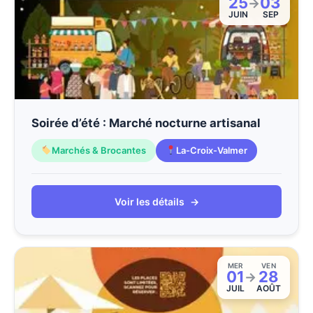
25
03
→
JUIN
SEP
Soirée d’été : Marché nocturne artisanal
Marchés & Brocantes
La-Croix-Valmer
Voir les détails
→
MER
VEN
01
28
→
JUIL
AOÛT