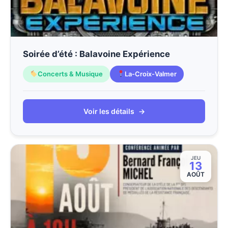
Soirée d’été : Balavoine Expérience
Concerts & Musique
La-Croix-Valmer
Voir les détails
→
JEU
13
AOÛT