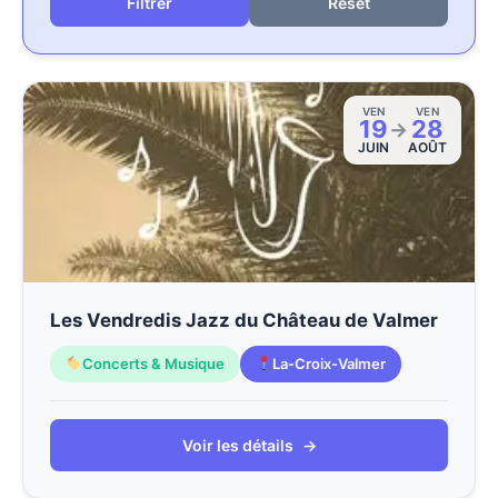
Reset
VEN
VEN
19
28
→
JUIN
AOÛT
Les Vendredis Jazz du Château de Valmer
Concerts & Musique
La-Croix-Valmer
Voir les détails
→