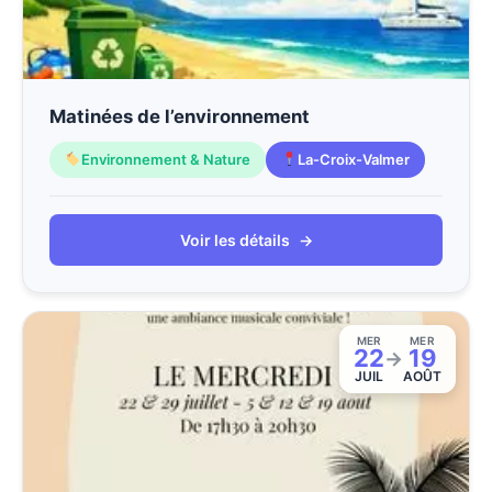
Matinées de l’environnement
Environnement & Nature
La-Croix-Valmer
Voir les détails
→
MER
MER
22
19
→
JUIL
AOÛT