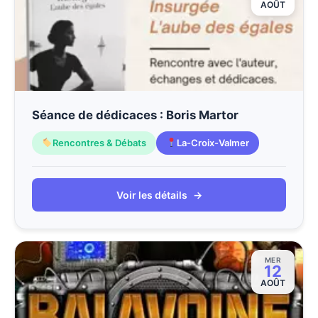
AOÛT
Séance de dédicaces : Boris Martor
Rencontres & Débats
La-Croix-Valmer
Voir les détails
→
MER
12
AOÛT