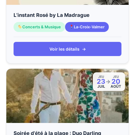
L’instant Rosé by La Madrague
Concerts & Musique
La-Croix-Valmer
Voir les détails
→
JEU
JEU
23
20
→
JUIL
AOÛT
Soirée d’été à la plage : Duo Darling