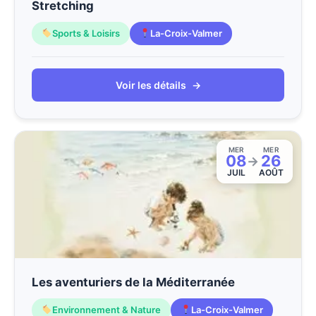
Stretching
Sports & Loisirs
La-Croix-Valmer
Voir les détails
→
MER
MER
08
26
→
JUIL
AOÛT
Les aventuriers de la Méditerranée
Environnement & Nature
La-Croix-Valmer