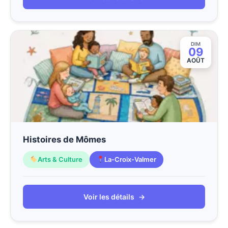
DIM
09
AOÛT
Histoires de Mômes
Arts & Culture
La-Croix-Valmer
Voir les détails
→