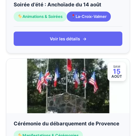
Soirée d’été : Anchoïade du 14 août
Animations & Soirées
La-Croix-Valmer
Voir les détails
→
SAM
15
AOÛT
Cérémonie du débarquement de Provence
Manifestations & Cérémonies