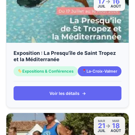
17
16
→
JUIL
AOÛT
Exposition : La Presqu’île de Saint Tropez
et la Méditerranée
Expositions & Conférences
La-Croix-Valmer
Voir les détails
→
MAR
MAR
21
18
→
JUIL
AOÛT