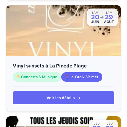
SAM
SAM
20
29
→
JUIN
AOÛT
Vinyl sunsets à La Pinède Plage
Concerts & Musique
La-Croix-Valmer
Voir les détails
→
JEU
JEU