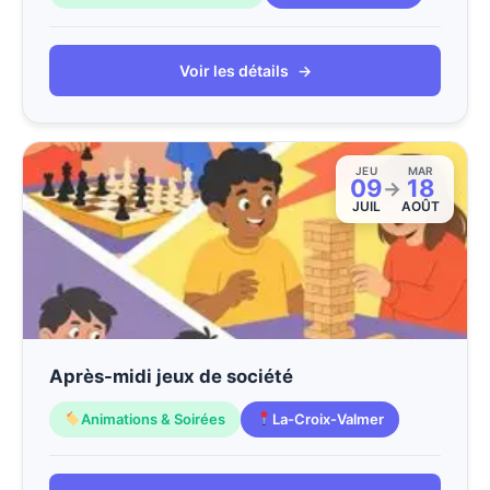
Voir les détails
→
JEU
MAR
09
18
→
JUIL
AOÛT
Après-midi jeux de société
Animations & Soirées
La-Croix-Valmer