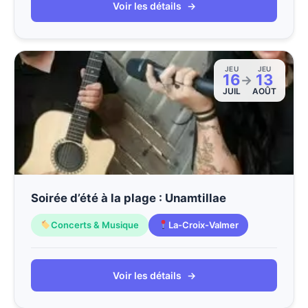
Voir les détails
→
JEU
JEU
16
13
→
JUIL
AOÛT
Soirée d’été à la plage : Unamtillae
Concerts & Musique
La-Croix-Valmer
Voir les détails
→