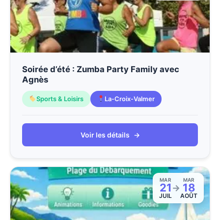
Soirée d’été : Zumba Party Family avec
Agnès
Sports & Loisirs
La-Croix-Valmer
Voir les détails
→
MAR
MAR
21
18
→
JUIL
AOÛT