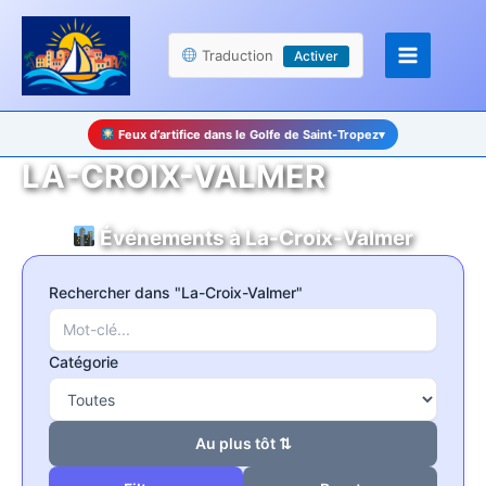
Aller
Panneau de gestion des cookies
au
Traduction
Activer
contenu
Feux d’artifice dans le Golfe de Saint-Tropez
▾
LA-CROIX-VALMER
Événements à La-Croix-Valmer
Rechercher dans "La-Croix-Valmer"
Catégorie
Au plus tôt ⇅