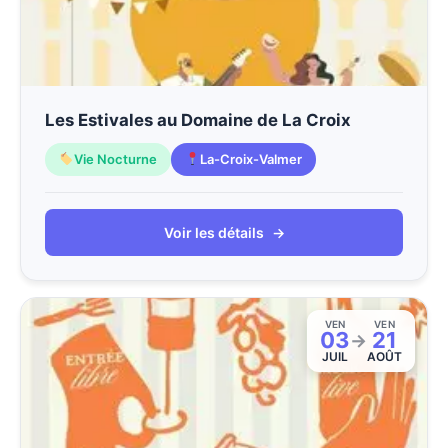
Les Estivales au Domaine de La Croix
Vie Nocturne
La-Croix-Valmer
Voir les détails
→
VEN
VEN
03
21
→
JUIL
AOÛT