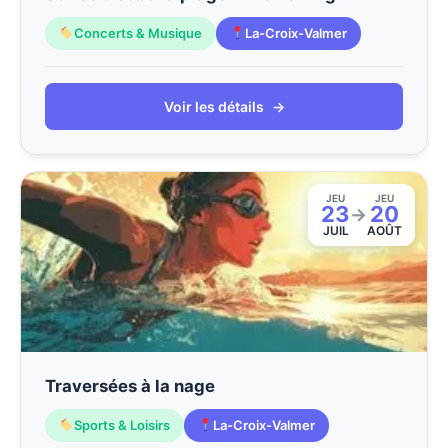
Concerts & Musique
La-Croix-Valmer
Voir les détails
→
JEU
JEU
23
20
→
JUIL
AOÛT
Traversées à la nage
Sports & Loisirs
La-Croix-Valmer