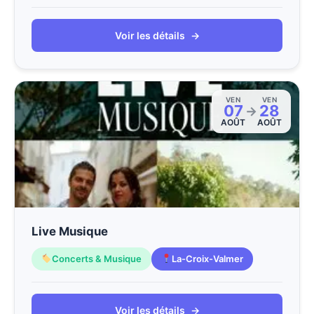
Voir les détails
→
VEN
VEN
07
28
→
AOÛT
AOÛT
Live Musique
Concerts & Musique
La-Croix-Valmer
Voir les détails
→