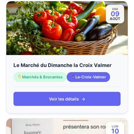
DIM
09
AOÛT
Le Marché du Dimanche la Croix Valmer
Marchés & Brocantes
La-Croix-Valmer
Voir les détails
→
LUN
10