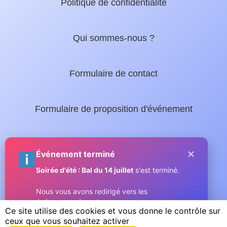
Politique de confidentialité
Qui sommes-nous ?
Formulaire de contact
Formulaire de proposition d'événement
Nos guides locaux :
×
Événement terminé
Soirée d'été : Bal du 14 juillet
s'est terminé.
Guide complet de Sainte-Maxime
Nous vous avons redirigé vers les
événements à venir.
Micromax.tv - La web TV du Golfe
Ce site utilise des cookies et vous donne le contrôle sur
ceux que vous souhaitez activer
Compris
Copyright © 2026 GOLFE SAINT TROPEZ