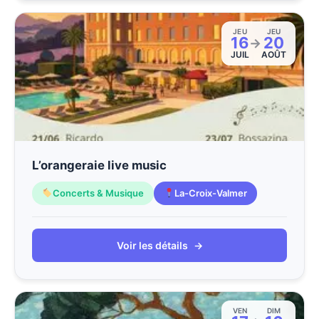
JEU
JEU
16
20
→
JUIL
AOÛT
L’orangeraie live music
Concerts & Musique
La-Croix-Valmer
Voir les détails
→
VEN
DIM