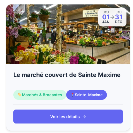
JEU
JEU
01
31
→
JAN
DÉC
Le marché couvert de Sainte Maxime
Marchés & Brocantes
Sainte-Maxime
Voir les détails
→