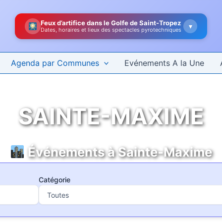
Feux d’artifice dans le Golfe de Saint-Tropez
▾
Dates, horaires et lieux des spectacles pyrotechniques
Agenda par Communes
Evénements A la Une
SAINTE-MAXIME
Événements à Sainte-Maxime
Catégorie