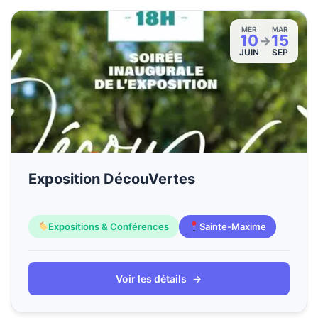
MER
MAR
10
15
→
JUIN
SEP
Exposition DécouVertes
Expositions & Conférences
Sainte-Maxime
Voir les détails
→