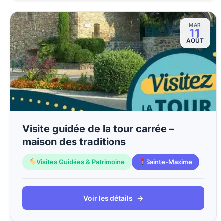
MAR
11
AOÛT
Visite guidée de la tour carrée –
maison des traditions
Visites Guidées & Patrimoine
Sainte-Maxime
Voir les détails
→