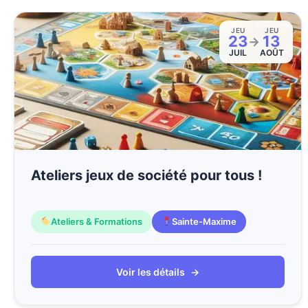
JEU
JEU
23
13
→
JUIL
AOÛT
Ateliers jeux de société pour tous !
Ateliers & Formations
Sainte-Maxime
Voir les détails
→