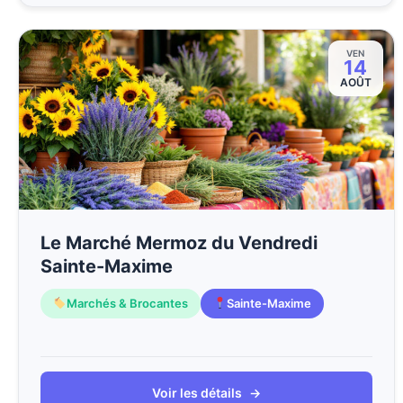
VEN
14
AOÛT
Le Marché Mermoz du Vendredi
Sainte-Maxime
Marchés & Brocantes
Sainte-Maxime
Voir les détails
→