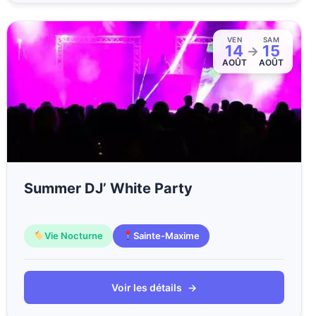
VEN
SAM
14
15
→
AOÛT
AOÛT
Summer DJ’ White Party
Vie Nocturne
Sainte-Maxime
Voir les détails
→