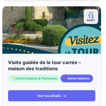
JEU
13
AOÛT
Visite guidée de la tour carrée –
maison des traditions
Visites Guidées & Patrimoine
Sainte-Maxime
Voir les détails
→