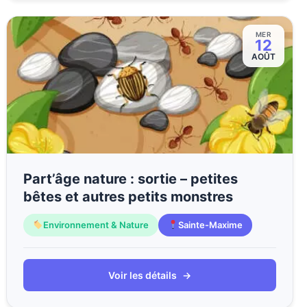
MER
12
AOÛT
Part’âge nature : sortie – petites
bêtes et autres petits monstres
Environnement & Nature
Sainte-Maxime
Voir les détails
→