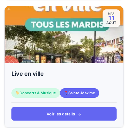
MAR
11
AOÛT
Live en ville
Concerts & Musique
Sainte-Maxime
Voir les détails
→