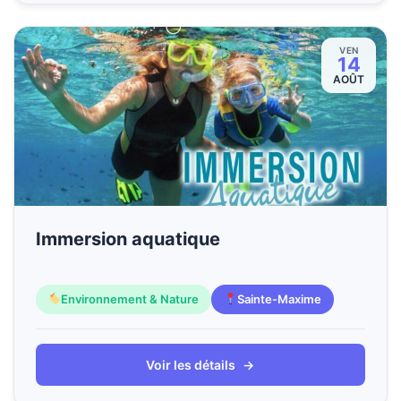
VEN
14
AOÛT
Immersion aquatique
Environnement & Nature
Sainte-Maxime
Voir les détails
→