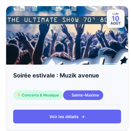
LUN
10
AOÛT
Soirée estivale : Muzik avenue
Concerts & Musique
Sainte-Maxime
Voir les détails
→