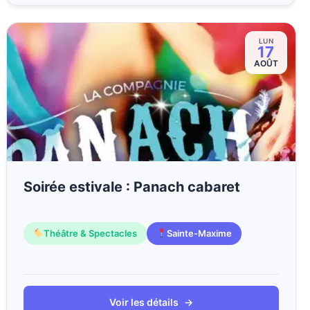
LUN
17
AOÛT
Soirée estivale : Panach cabaret
Théâtre & Spectacles
Sainte-Maxime
Voir les détails
→