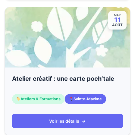
MAR
11
AOÛT
Atelier créatif : une carte poch’tale
Ateliers & Formations
Sainte-Maxime
Voir les détails
→