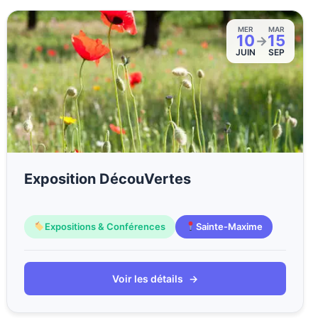
MER
MAR
10
15
→
JUIN
SEP
Exposition DécouVertes
Expositions & Conférences
Sainte-Maxime
Voir les détails
→