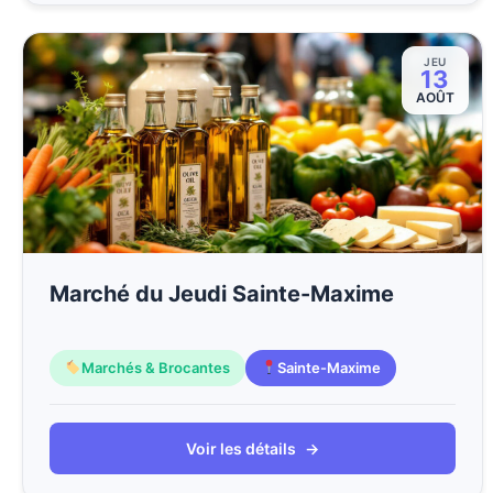
JEU
13
AOÛT
Marché du Jeudi Sainte-Maxime
Marchés & Brocantes
Sainte-Maxime
Voir les détails
→