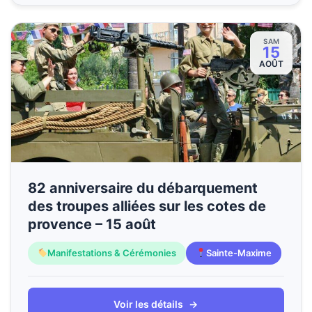
SAM
15
AOÛT
82 anniversaire du débarquement
des troupes alliées sur les cotes de
provence – 15 août
Manifestations & Cérémonies
Sainte-Maxime
Voir les détails
→