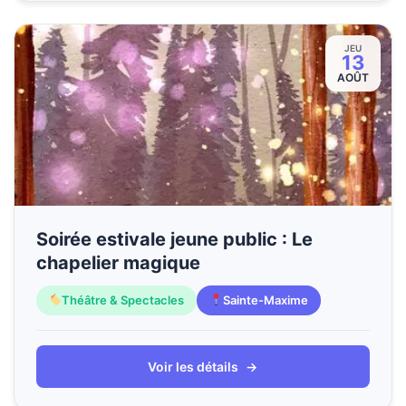
JEU
13
AOÛT
Soirée estivale jeune public : Le
chapelier magique
Théâtre & Spectacles
Sainte-Maxime
Voir les détails
→