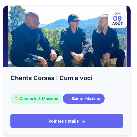
DIM
09
AOÛT
Chants Corses : Cum e voci
Concerts & Musique
Sainte-Maxime
Voir les détails
→