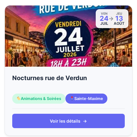
VEN
JEU
24
13
→
JUIL
AOÛT
Nocturnes rue de Verdun
Animations & Soirées
Sainte-Maxime
Voir les détails
→