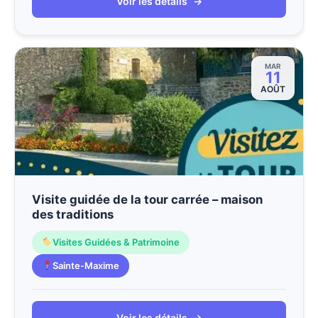
Voir les détails
→
MAR
11
AOÛT
Visite guidée de la tour carrée – maison
des traditions
Visites Guidées & Patrimoine
Sainte-Maxime
Voir les détails
→