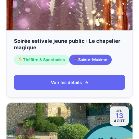
Soirée estivale jeune public : Le chapelier
magique
Théâtre & Spectacles
Sainte-Maxime
Voir les détails
→
JEU
13
AOÛT