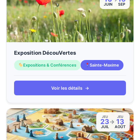
JUIN
SEP
Exposition DécouVertes
Expositions & Conférences
Sainte-Maxime
Voir les détails
→
JEU
JEU
23
13
→
JUIL
AOÛT