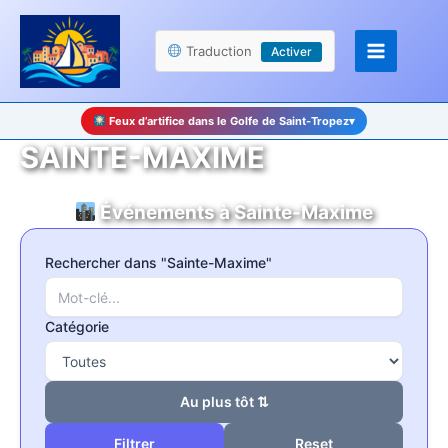
Aller
Panneau de gestion des cookies
au
Traduction
Activer
contenu
Feux d’artifice dans le Golfe de Saint-Tropez
▾
SAINTE-MAXIME
Événements à Sainte-Maxime
Rechercher dans "Sainte-Maxime"
Catégorie
Au plus tôt ⇅
Reset