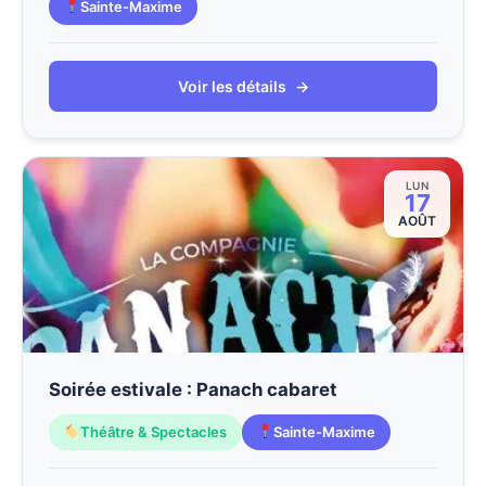
Sainte-Maxime
Voir les détails
→
LUN
17
AOÛT
Soirée estivale : Panach cabaret
Théâtre & Spectacles
Sainte-Maxime