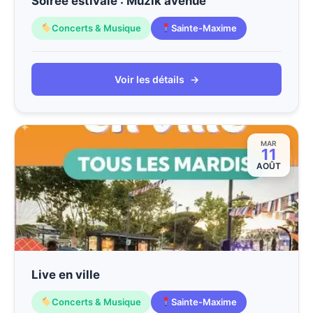
Soirée estivale : Muzik avenue
Concerts & Musique
Sainte-Maxime
Voir les détails
→
MAR
11
AOÛT
Live en ville
Concerts & Musique
Sainte-Maxime