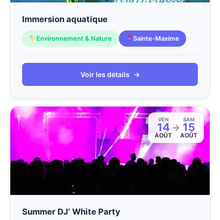
Immersion aquatique
Environnement & Nature
Sainte-Maxime
Voir les détails
→
VEN
SAM
14
15
→
AOÛT
AOÛT
Summer DJ’ White Party