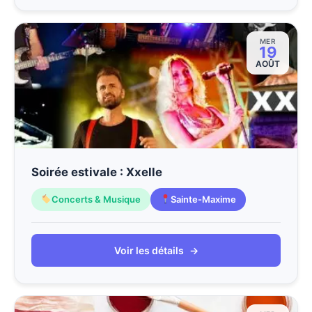
MER
19
AOÛT
Soirée estivale : Xxelle
Concerts & Musique
Sainte-Maxime
Voir les détails
→