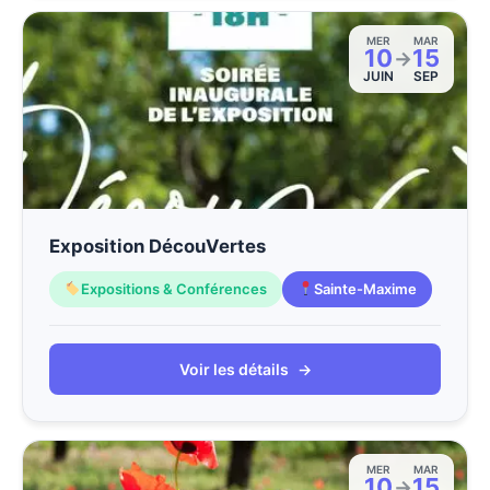
MER
MAR
10
15
→
JUIN
SEP
Exposition DécouVertes
Expositions & Conférences
Sainte-Maxime
Voir les détails
→
MER
MAR
10
15
→