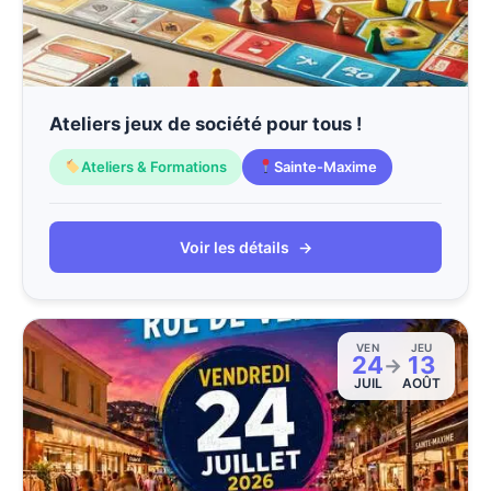
Ateliers jeux de société pour tous !
Ateliers & Formations
Sainte-Maxime
Voir les détails
→
VEN
JEU
24
13
→
JUIL
AOÛT