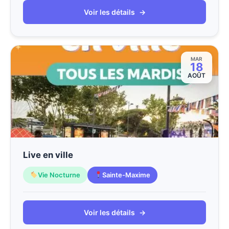
Voir les détails
→
MAR
18
AOÛT
Live en ville
Vie Nocturne
Sainte-Maxime
Voir les détails
→