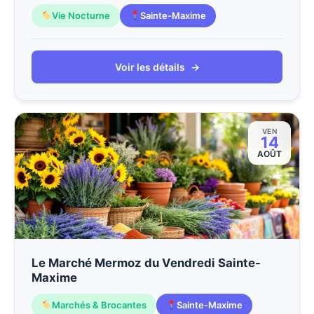
Vie Nocturne
Sainte-Maxime
Voir les détails
→
VEN
14
AOÛT
Le Marché Mermoz du Vendredi Sainte-
Maxime
Marchés & Brocantes
Sainte-Maxime