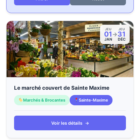
JEU
JEU
01
31
→
JAN
DÉC
Le marché couvert de Sainte Maxime
Marchés & Brocantes
Sainte-Maxime
Voir les détails
→