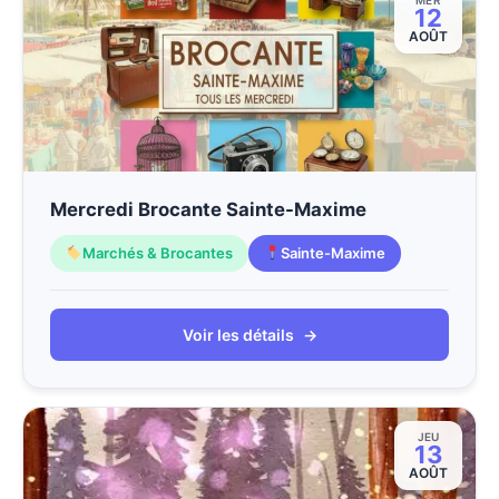
MER
12
AOÛT
Mercredi Brocante Sainte-Maxime
Marchés & Brocantes
Sainte-Maxime
Voir les détails
→
JEU
13
AOÛT