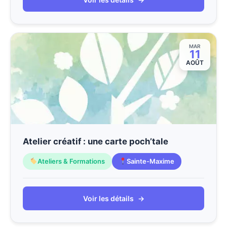
MAR
11
AOÛT
Atelier créatif : une carte poch’tale
Ateliers & Formations
Sainte-Maxime
Voir les détails
→