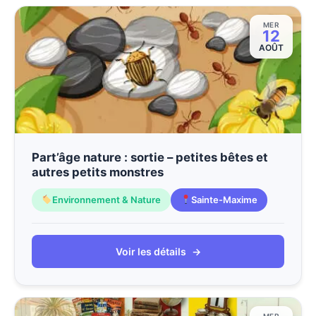
MER
12
AOÛT
Part’âge nature : sortie – petites bêtes et
autres petits monstres
Environnement & Nature
Sainte-Maxime
Voir les détails
→