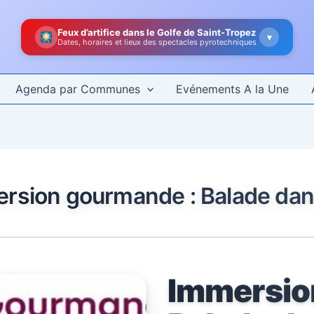
Feux d’artifice dans le Golfe de Saint-Tropez
▾
Dates, horaires et lieux des spectacles pyrotechniques
Agenda par Communes
Evénements A la Une
rsion gourmande : Balade dans
Immersio