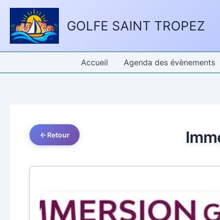
Aller
Panneau de gestion des cookies
au
GOLFE SAINT TROPEZ
contenu
Accueil
Agenda des évènements
Imme
Retour