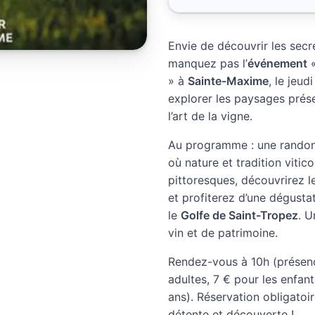
Envie de découvrir les sec
manquez pas l’
événement
«
» à
Sainte-Maxime
, le jeu
explorer les paysages prés
l’art de la vigne.
Au programme : une rando
où nature et tradition vitic
pittoresques, découvrirez 
et profiterez d’une dégusta
le
Golfe de Saint-Tropez
. U
vin et de patrimoine.
Rendez-vous à 10h (présence
adultes, 7 € pour les enfan
ans). Réservation obligatoir
détente et découverte !