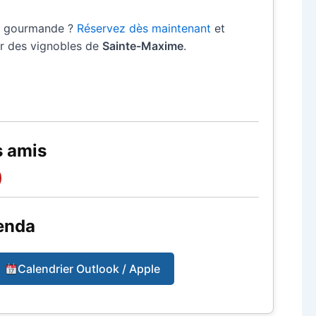
de gourmande ?
Réservez dès maintenant
et
ur des vignobles de
Sainte-Maxime
.
s amis
enda
Calendrier Outlook / Apple