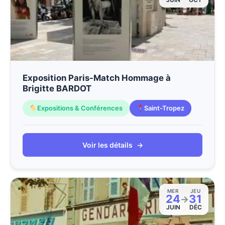
Exposition Paris-Match Hommage à
Brigitte BARDOT
Expositions & Conférences
Saint-Tropez
Voir les détails
→
MER
JEU
24
31
→
JUIN
DÉC