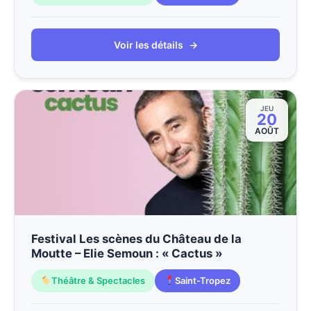
Voir les détails
→
JEU
20
AOÛT
Festival Les scènes du Château de la
Moutte – Elie Semoun : « Cactus »
Théâtre & Spectacles
Saint-Tropez