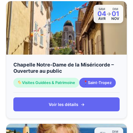
SAM
DIM
04
01
→
AVR
NOV
Chapelle Notre-Dame de la Miséricorde –
Ouverture au public
Visites Guidées & Patrimoine
Saint-Tropez
Voir les détails
→
DIM