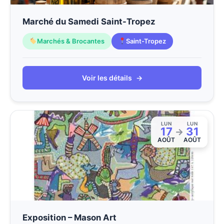
Marché du Samedi Saint-Tropez
Marchés & Brocantes
Saint-Tropez
Voir les détails
→
LUN
LUN
17
31
→
AOÛT
AOÛT
Exposition – Mason Art