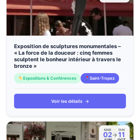
Exposition de sculptures monumentales –
« La force de la douceur : cinq femmes
sculptent le bonheur intérieur à travers le
bronze »
Expositions & Conférences
Saint-Tropez
Voir les détails
→
MAR
DIM
02
11
→
JUIN
OCT