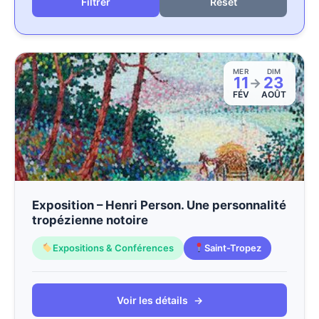
Reset
MER
DIM
11
23
→
FÉV
AOÛT
Exposition – Henri Person. Une personnalité
tropézienne notoire
Expositions & Conférences
Saint-Tropez
Voir les détails
→