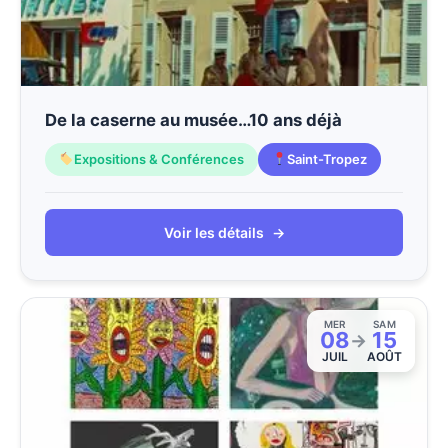
De la caserne au musée…10 ans déjà
Expositions & Conférences
Saint-Tropez
Voir les détails
→
MER
SAM
08
15
→
JUIL
AOÛT