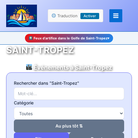
Aller
Panneau de gestion des cookies
au
Traduction
Activer
contenu
Feux d’artifice dans le Golfe de Saint-Tropez
▾
SAINT-TROPEZ
Événements à Saint-Tropez
Rechercher dans "Saint-Tropez"
Catégorie
Au plus tôt ⇅