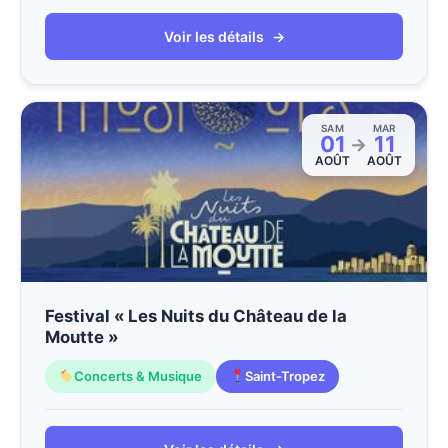
Voir les détails
→
SAM
MAR
01
11
→
AOÛT
AOÛT
Festival « Les Nuits du Château de la
Moutte »
Concerts & Musique
Saint-Tropez