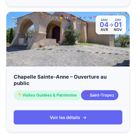
SAM
DIM
04
01
→
AVR
NOV
Chapelle Sainte-Anne – Ouverture au
public
Visites Guidées & Patrimoine
Saint-Tropez
Voir les détails
→