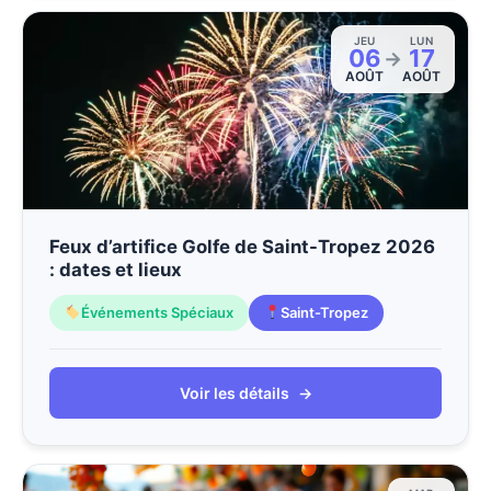
JEU
LUN
06
17
→
AOÛT
AOÛT
Feux d’artifice Golfe de Saint-Tropez 2026
: dates et lieux
Événements Spéciaux
Saint-Tropez
Voir les détails
→