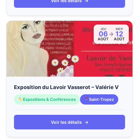
Voir les détails
→
JEU
MER
06
12
→
AOÛT
AOÛT
Exposition du Lavoir Vasserot – Valérie V
Expositions & Conférences
Saint-Tropez
Voir les détails
→