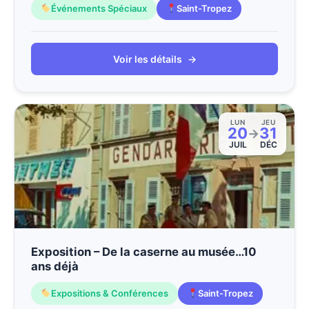
Événements Spéciaux
Saint-Tropez
Voir les détails
→
LUN
JEU
20
31
→
JUIL
DÉC
Exposition – De la caserne au musée…10
ans déjà
Expositions & Conférences
Saint-Tropez