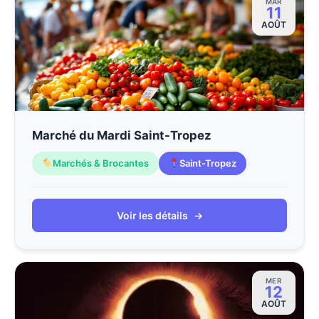
MAR
11
AOÛT
Marché du Mardi Saint-Tropez
Marchés & Brocantes
Saint-Tropez
Voir les détails
→
MER
12
AOÛT