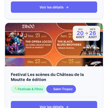
Voir les détails
→
JEU
MER
20
26
→
AOÛT
AOÛT
Festival Les scènes du Château de la
Moutte 4e édition
Festivals & Fêtes
Saint-Tropez
Voir les détails
→