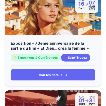
JEU
07
16
→
MAR
AVR
2027
Exposition – 70ème anniversaire de la
sortie du film « Et Dieu… créa la femme »
Expositions & Conférences
Saint-Tropez
Voir les détails
→
LUN
SAM
01
31
→
JUIN
OCT